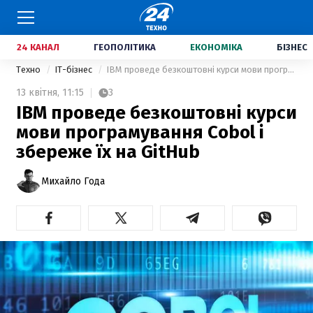
24 КАНАЛ
ГЕОПОЛІТИКА
ЕКОНОМІКА
БІЗНЕС
Техно
IT-бізнес
IBM проведе безкоштовні курси мови програмування Cobol і збереже їх на GitHub
13 квітня,
11:15
3
IBM проведе безкоштовні курси
мови програмування Cobol і
збереже їх на GitHub
Михайло Года