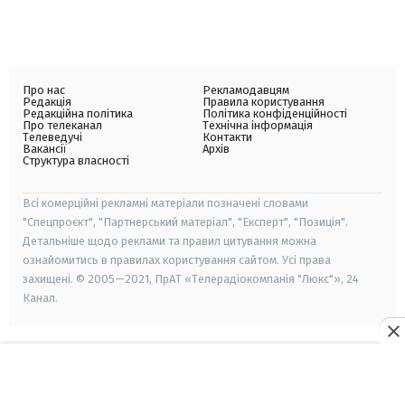
Про нас
Рекламодавцям
Редакція
Правила користування
Редакційна політика
Політика конфіденційності
Про телеканал
Технічна інформація
Телеведучі
Контакти
Вакансії
Архів
Структура власності
Всі комерційні рекламні матеріали позначені словами
"Спецпроєкт", "Партнерський матеріал", "Експерт", "Позиція".
Детальніше щодо реклами та правил цитування можна
ознайомитись в правилах користування сайтом. Усі права
захищені. © 2005—2021, ПрАТ «Телерадіокомпанія "Люкс"», 24
Канал.