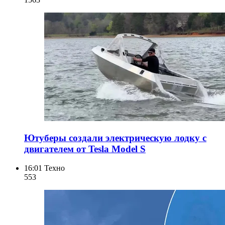
Ютуберы создали электрическую лодку с
двигателем от Tesla Model S
16:01
Техно
553