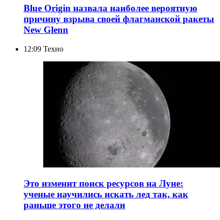
Blue Origin назвала наиболее вероятную
причину взрыва своей флагманской ракеты
New Glenn
12:09
Техно
Это изменит поиск ресурсов на Луне:
ученые научились искать лед так, как
раньше этого не делали