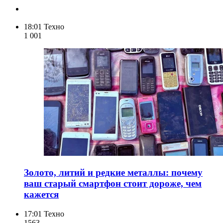
18:01
Техно
1 001
Золото, литий и редкие металлы: почему
ваш старый смартфон стоит дороже, чем
кажется
17:01
Техно
156
3