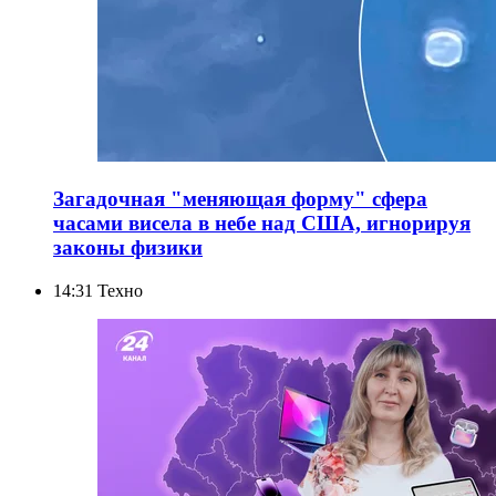
Загадочная "меняющая форму" сфера
часами висела в небе над США, игнорируя
законы физики
14:31
Техно