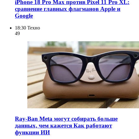
iPhone 18 Pro Max против Pixel 11 Pro XL:
сравнение главных флагманов Apple и
Google
18:30
Техно
49
Ray-Ban Meta могут собирать больше
данных, чем кажется Как работают
функции ИИ