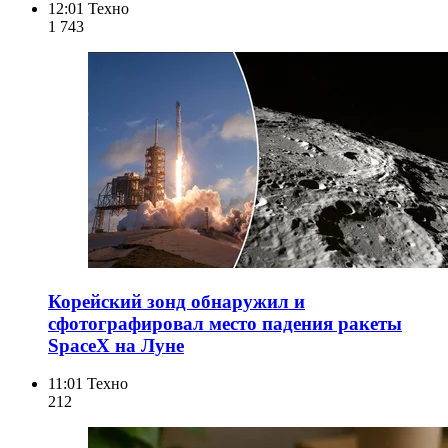
12:01
Техно
1 743
Корейский зонд обнаружил и
сфотографировал место падения ракеты
SpaceX на Луне
11:01
Техно
212