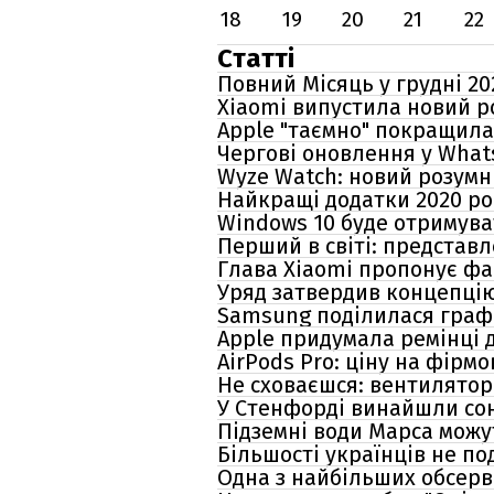
18
19
20
21
22
Статті
Повний Місяць у грудні 202
Xiaomi випустила новий р
Apple "таємно" покращила 
Чергові оновлення у Whats
Wyze Watch: новий розумн
Найкращі додатки 2020 рок
Windows 10 буде отримува
Перший в світі: представ
Глава Xiaomi пропонує ф
Уряд затвердив концепцію
Samsung поділилася графі
Apple придумала ремінці 
AirPods Pro: ціну на фірм
Не сховаєшся: вентилятор 
У Стенфорді винайшли сон
Підземні води Марса мож
Більшості українців не по
Одна з найбільших обсерв