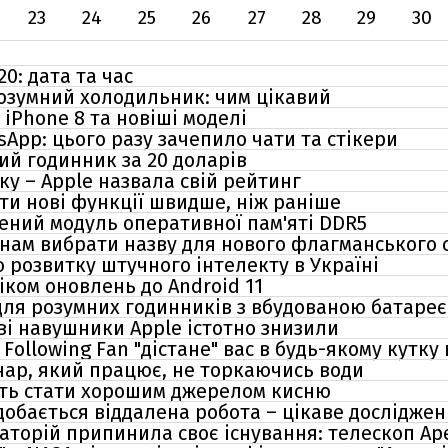
23
24
25
26
27
28
29
30
0: дата та час
озумний холодильник: чим цікавий
iPhone 8 та новіші моделі
App: цього разу зачепило чати та стікери
ий годинник за 20 доларів
у – Apple назвала свій рейтинг
ти нові функції швидше, ніж раніше
лений модуль оперативної пам'яті DDR5
анам вибрати назву для нового флагманського
 розвитку штучного інтелекту в Україні
ком оновлень до Android 11
для розумних годинників з вбудованою батаре
ові навушники Apple істотно знизили
Following Fan "дістане" вас в будь-якому кутку
ар, який працює, не торкаючись води
уть стати хорошим джерелом кисню
добається віддалена робота – цікаве дослідже
аторій припинила своє існування: телескоп Ар