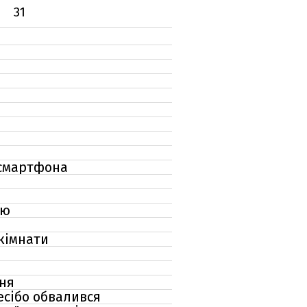
31
 смартфона
єю
 кімнати
ння
есібо обвалився