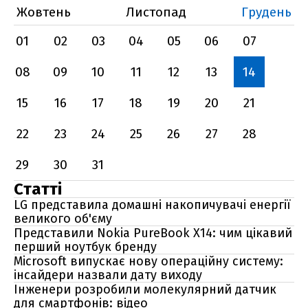
Жовтень
Листопад
Грудень
01
02
03
04
05
06
07
08
09
10
11
12
13
14
15
16
17
18
19
20
21
22
23
24
25
26
27
28
29
30
31
Статті
LG представила домашні накопичувачі енергії
великого об'єму
Представили Nokia PureBook X14: чим цікавий
перший ноутбук бренду
Microsoft випускає нову операційну систему:
інсайдери назвали дату виходу
Інженери розробили молекулярний датчик
для смартфонів: відео