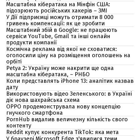
Масштабна кібератака на Мінфін США:
підозрюють російських хакерів – ЗМІ
У Дії підприємці можуть отримати 8 000
гривень компенсації: як це зробити
Масштабний збій в Google: не працюють
сервіси YouTube, Gmail та інші онлайн
продукти компанії
Космічна реклама від якої не сховатися:
оголосили ціну на розміщення оголошень на
орбіті
Petya 2: Україну може накрити ще одна
масштабна кібератака, – РНБО
Коли представлять iPhone 13: аналітик назвав
дату
Використовують відео Зеленського: в Україні
діє нова шахрайська схема
OPPO продемонструвала нову концепцію
гнучкого смартфона
PornHub видалив величезну кількість свого
контенту
Reddit купує конкурента TikTok: яка мета
У браузері Microsoft Edge з'явилися теми