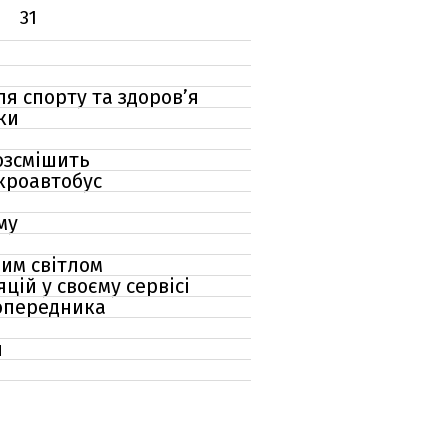
31
я спорту та здоров’я
ки
озсмішить
ікроавтобус
му
вим світлом
цій у своєму сервісі
попередника
я