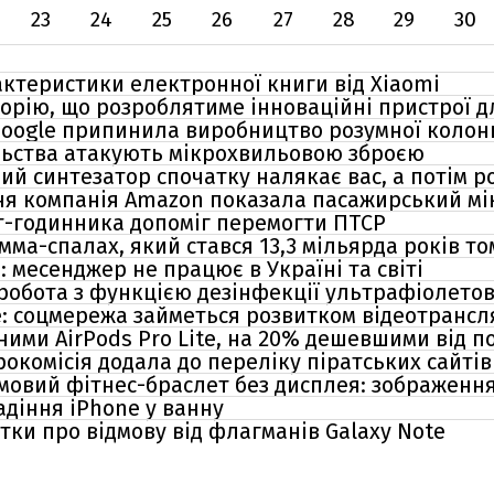
23
24
25
26
27
28
29
30
рактеристики електронної книги від Xiaomi
орію, що розроблятиме інноваційні пристрої дл
Google припинила виробництво розумної колон
льства атакують мікрохвильовою зброєю
ий синтезатор спочатку налякає вас, а потім р
ірня компанія Amazon показала пасажирський м
т-годинника допоміг перемогти ПТСР
ма-спалах, який стався 13,3 мільярда років то
: месенджер не працює в Україні та світі
робота з функцією дезінфекції ультрафіолето
e: соцмережа займеться розвитком відеотрансля
ими AirPods Pro Lite, на 20% дешевшими від 
окомісія додала до переліку піратських сайтів
мовий фітнес-браслет без дисплея: зображенн
адіння iPhone у ванну
тки про відмову від флагманів Galaxy Note