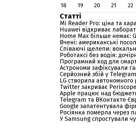
18
19
20
21
22
Статті
Mi Reader Pro: ціна та ха
Huawei відкриває лаборат
Home Max більше немає: 
Вчені: американські посо
Співаючі щелепи: вокальн
Роботаксі без водія: доч
Програмний код для смар
Астрономи зафіксували гам
Серйозний збій у Telegram
LG створила автономного 
Twitter закриває Periscop
Apple працює над бюджетн
Telegram та ВКонтакте Євр
Google запатентувала фір
Росіянка померла через п
У Samsung спростували чу