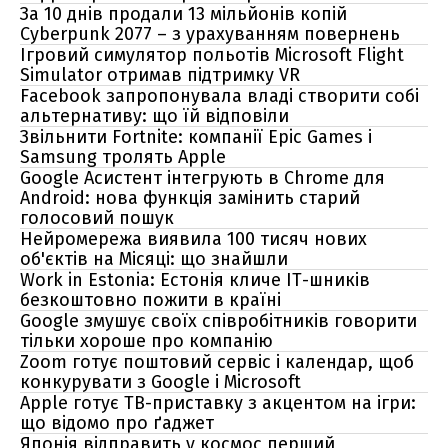
За 10 днів продали 13 мільйонів копій
Cyberpunk 2077 – з урахуванням повернень
Ігровий симулятор польотів Microsoft Flight
Simulator отримав підтримку VR
Facebook запропонувала владі створити собі
альтернативу: що їй відповіли
Звільнити Fortnite: компанії Epic Games і
Samsung тролять Apple
Google Асистент інтегрують в Chrome для
Android: нова функція замінить старий
голосовий пошук
Нейромережа виявила 100 тисяч нових
об'єктів на Місяці: що знайшли
Work in Estonia: Естонія кличе IT-шників
безкоштовно пожити в країні
Google змушує своїх співробітників говорити
тільки хороше про компанію
Zoom готує поштовий сервіс і календар, щоб
конкурувати з Google і Microsoft
Apple готує ТВ-приставку з акцентом на ігри:
що відомо про ґаджет
Японія відправить у космос перший