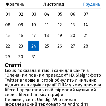
Жовтень
Листопад
Грудень
01
02
03
04
05
06
07
08
09
10
11
12
13
14
15
16
17
18
19
20
21
22
23
24
25
26
27
28
29
30
31
Статті
Lexus показала літаючі сани для Санти з
"Оленячим повним приводом" HX Sleigh: фото
Twitter вперше в історії обнулить лічильник
підписників адміністрації США: у чому причина
lifecell представив свій фірмовий музичний
сервіс lifecell music: тарифи
Перший у світі: Umidigi A9 отримав
інфрачервоний термометр та Android 11