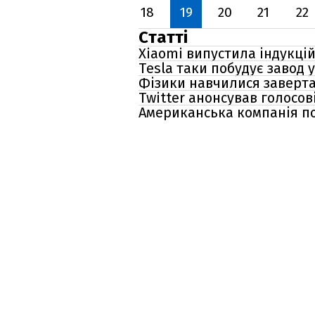
18
19
20
21
22
Статті
Xiaomi випустила індукцій
Tesla таки побудує завод у
Фізики навчилися завертат
Twitter анонсував голосов
Американська компанія по