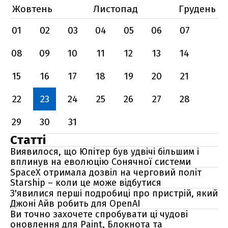
Жовтень
Листопад
Грудень
01
02
03
04
05
06
07
08
09
10
11
12
13
14
15
16
17
18
19
20
21
22
23
24
25
26
27
28
29
30
31
Статті
Виявилося, що Юпітер був удвічі більшим і
вплинув на еволюцію Сонячної системи
SpaceX отримала дозвіл на черговий політ
Starship – коли це може відбутися
З'явилися перші подробиці про пристрій, який
Джоні Айв робить для OpenAI
Ви точно захочете спробувати ці чудові
оновлення для Paint, Блокнота та