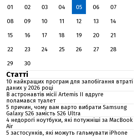
01
02
03
04
05
06
07
08
09
10
11
12
13
14
15
16
17
18
19
20
21
22
23
24
25
26
27
28
29
30
Статті
10 найкращих програм для запобігання втраті
даних у 2026 році
В астронавтів місії Artemis II вдруге
поламався туалет
5 причин, чому вам варто вибрати Samsung
Galaxy S26 замість S26 Ultra
4 недорогі ноутбуки, які потужніші за MacBook
Air
5 застосунків, які можуть гальмувати iPhone