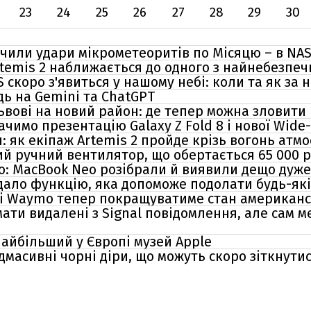
23
24
25
26
27
28
29
30
ачили удари мікрометеоритів по Місяцю – в NA
rtemis 2 наближається до одного з найнебезпеч
скоро з'явиться у нашому небі: коли та як за 
дь на Gemini та ChatGPT
ьвові на новий район: де тепер можна зловит
ачимо презентацію Galaxy Z Fold 8 і нової Wide
: як екіпаж Artemis 2 пройде крізь вогонь атм
й ручний вентилятор, що обертається 65 000 р
о: MacBook Neo розібрали й виявили дещо дуже
одало функцію, яка допоможе подолати будь-які
сі Waymo тепер покращуватиме стан американс
ати видалені з Signal повідомлення, але сам м
найбільший у Європі музей Apple
масивні чорні діри, що можуть скоро зіткнути