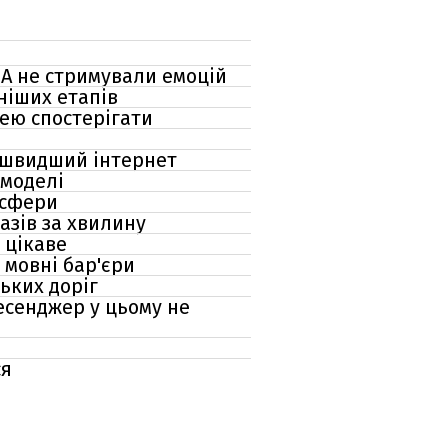
SA не стримували емоцій
ніших етапів
нею спостерігати
и швидший інтернет
-моделі
осфери
азів за хвилину
 цікаве
 мовні бар'єри
ьких доріг
есенджер у цьому не
ся