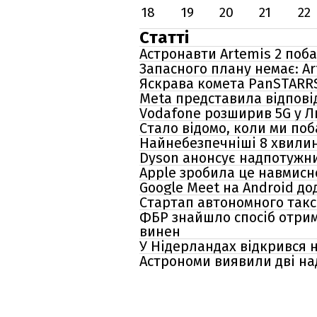
18
19
20
21
22
Статті
Астронавти Artemis 2 поб
Запасного плану немає: A
Яскрава комета PanSTARRS 
Meta представила відпові
Vodafone розширив 5G у Л
Стало відомо, коли ми поб
Найнебезпечніші 8 хвилин
Dyson анонсує надпотужни
Apple зробила це навмисн
Google Meet на Android д
Стартап автономного так
ФБР знайшло спосіб отрим
винен
У Нідерландах відкрився 
Астрономи виявили дві над