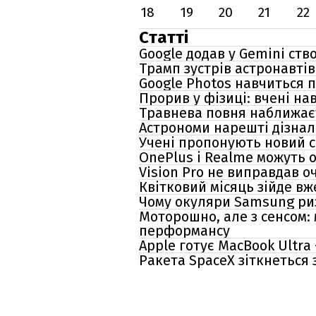
18
19
20
21
22
Статті
Google додав у Gemini ст
Трамп зустрів астронавтів
Google Photos навчиться п
Прорив у фізиці: вчені н
Травнева повня наближаєт
Астрономи нарешті дізнал
Учені пропонують новий с
OnePlus і Realme можуть 
Vision Pro не виправдав о
Квітковий місяць зійде вже
Чому окуляри Samsung риз
Моторошно, але з сенсом:
перформансу
Apple готує MacBook Ultra
Ракета SpaceX зіткнеться 