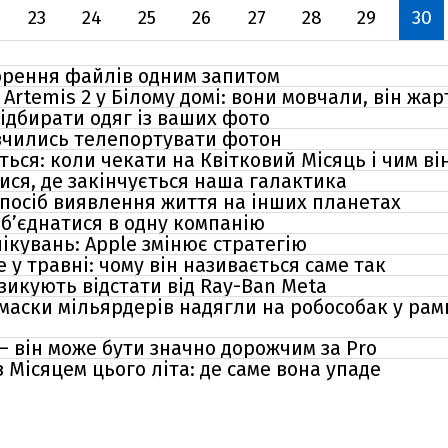
23
24
25
26
27
28
29
30
ворення файлів одним запитом
 Artemis 2 у Білому домі: вони мовчали, він жа
ідбирати одяг із ваших фото
авчились телепортувати фотон
ься: коли чекати на Квітковий Місяць і чим ві
ися, де закінчується наша галактика
посіб виявлення життя на інших планетах
об’єднатися в одну компанію
чікувань: Apple змінює стратегію
 у травні: чому він називається саме так
икують відстати від Ray-Ban Meta
 маски мільярдерів надягли на робособак у ра
 – він може бути значно дорожчим за Pro
з Місяцем цього літа: де саме вона упаде