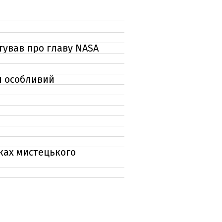
ртував про главу NASA
н особливий
мках мистецького