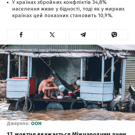
У країнах збройних конфліктів 34,8%
населення живе у бідності, тоді як у мирних
країнах цей показник становить 10,9%.
Джерело:
ООН
17 жовтня вважається Міжнародним днем