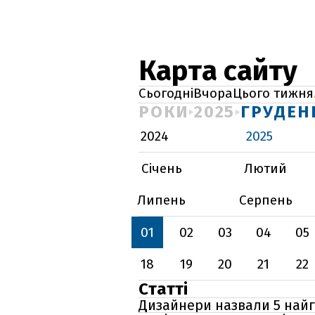
Карта сайту
Сьогодні
Вчора
Цього тижня
РОКИ
2025
ГРУДЕН
2024
2025
Січень
Лютий
Липень
Серпень
01
02
03
04
05
18
19
20
21
22
Статті
Дизайнери назвали 5 найг