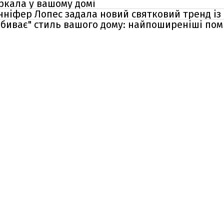
еркала у вашому домі
нніфер Лопес задала новий святковий тренд і
вбиває" стиль вашого дому: найпоширеніші по