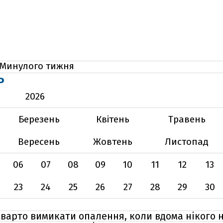
Минулого тижня
Ь
2026
Березень
Квітень
Травень
Вересень
Жовтень
Листопад
06
07
08
09
10
11
12
13
23
24
25
26
27
28
29
30
и варто вимикати опалення, коли вдома нікого 