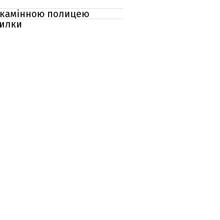
з камінною полицею
милки