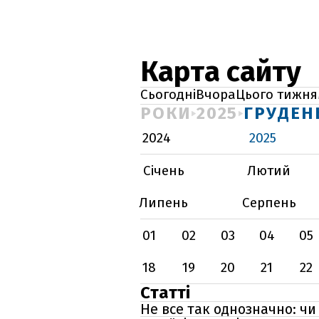
Карта сайту
Сьогодні
Вчора
Цього тижня
РОКИ
2025
ГРУДЕН
2024
2025
Січень
Лютий
Липень
Серпень
01
02
03
04
05
18
19
20
21
22
Статті
Не все так однозначно: ч