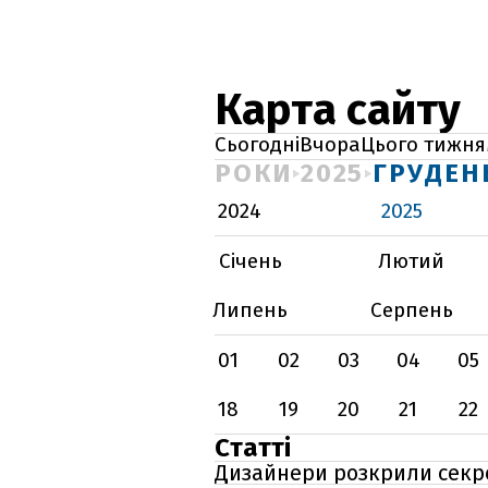
Карта сайту
Сьогодні
Вчора
Цього тижня
РОКИ
2025
ГРУДЕН
2024
2025
Січень
Лютий
Липень
Серпень
01
02
03
04
05
18
19
20
21
22
Статті
Дизайнери розкрили секре