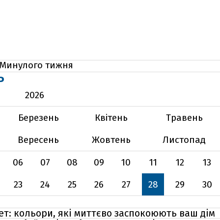
Минулого тижня
Ь
2026
Березень
Квітень
Травень
Вересень
Жовтень
Листопад
06
07
08
09
10
11
12
13
23
24
25
26
27
28
29
30
т: кольори, які миттєво заспокоюють ваш дім