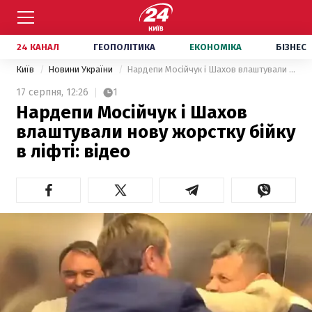
24 КАНАЛ
ГЕОПОЛІТИКА
ЕКОНОМІКА
БІЗНЕС
Київ
Новини України
Нардепи Мосійчук і Шахов влаштували нову жорстку бійку в ліфті: відео
17 серпня,
12:26
1
Нардепи Мосійчук і Шахов
влаштували нову жорстку бійку
в ліфті: відео