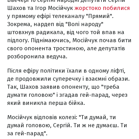
Шахов та Ігор Мосійчук
жорстоко побилися
у прямому ефірі телеканалу "Прямий".
Зокрема, нардеп від "Волі народу"
штовхнув радикала, від чого той впав на
підлогу. Піднімаючись, Мосійчук почав бити
свого опонента тростиною, але депутатів
розборонила ведуча.
Після ефіру політики їхали в одному ліфті,
де продовжили суперечку і взаємні образи.
Так, Шахов заявив опоненту, що "треба
думати головою" і згадав гей-парад, через
який виникла перша бійка.
Мосійчук відповів колезі: "Ти думай, ти
думай головою, Сергій. Ти ж не думаєш. Ти
за гей-парад".