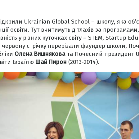
відкрили Ukrainian Global School – школу, яка об’єд
нції освіти. Тут вчитимуть дітлахів за програмам
ність у різних куточках світу – STEM, Startup Educ
у червону стрічку перерізали фаундер школи, По
бліки
Олена Вишнякова
та Почесний президент Uk
світи Ізраїлю
Шай Пирон
(2013-2014).