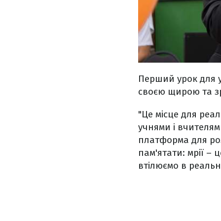
Перший урок для у
своєю щирою та з
"Це місце для реалі
учнями і вчителями
платформа для роз
пам'ятати: мрії – 
втілюємо в реальні