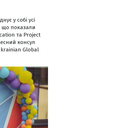
нує у собі усі
и, що показали
ation та Project
чесний консул
rainian Global