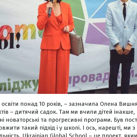
 освіти понад 10 років, – зазначила Олена Вишня
тів – дитячий садок. Там ми вчили дітей інакше,
ні новаторські та прогресивні програми. Був пост
вжити такий підхід і у школі. І ось, нарешті, ми
льність. Ukrainian Global School – це проект, як