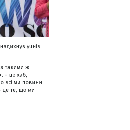
 надихнув учнів
ї з такими ж
l – це хаб,
о всі ми повинні
– це те, що ми