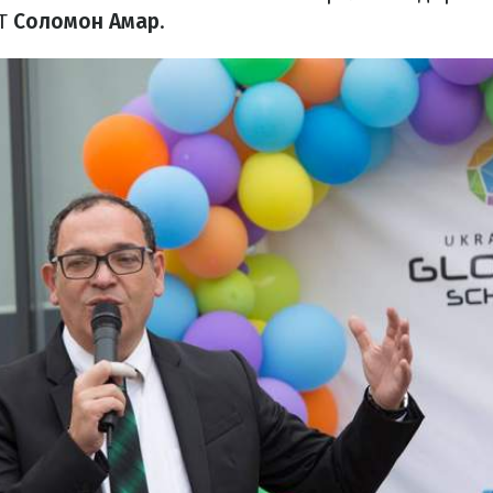
IT
Соломон Амар
.