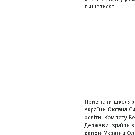
пишатися".
Привітати школярі
України
Оксана С
освіти, Комітету В
Держави Ізраїль в
регіоні України О