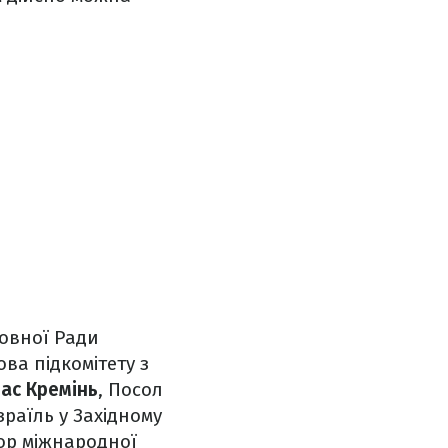
ховної Ради
ова підкомітету з
ас Кремінь
, Посол
раїль у Західному
тор міжнародної