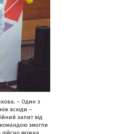
кова. – Один з
 ніж всюди –
ійний запит від
 з командою змогли
им дійсно можна