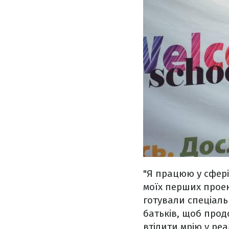
"Я працюю у сфері
моїх перших проек
готували спеціаль
батьків, щоб продо
втілити мрію у реа