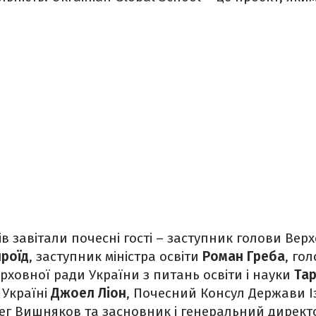
в завітали почесні гості – заступник голови Вер
ироїд
, заступник міністра освіти
Роман Греба
, гол
ерховної ради України з питань освіти і науки
Тар
 Україні
Джоел Ліон
, Почесний Консул Держави Із
лег Вишняков та засновник і генеральний дирек