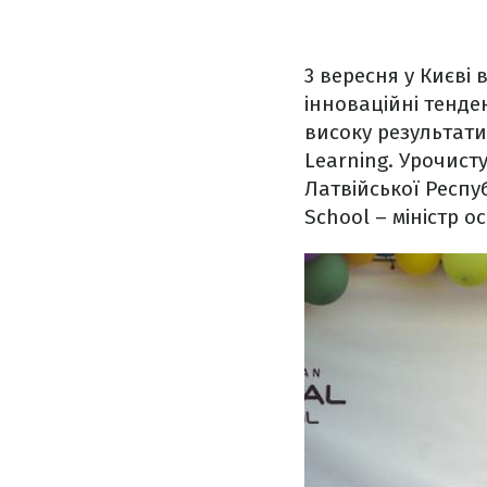
3 вересня у Києві 
інноваційні тенде
високу результатив
Learning. Урочист
Латвійської Респу
School – міністр о