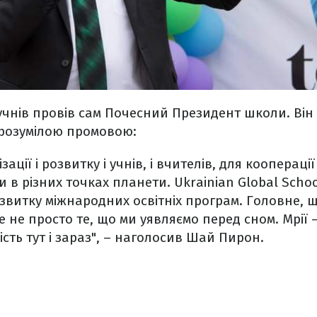
чнів провів сам Почесний Президент школи. Він
розумілою промовою:
зації і розвитку і учнів, і вчителів, для коопераці
 в різних точках планети. Ukrainian Global Schoo
витку міжнародних освітніх програм. Головне, щ
це не просто те, що ми уявляємо перед сном. Мрії 
сть тут і зараз", – наголосив Шай Пирон.