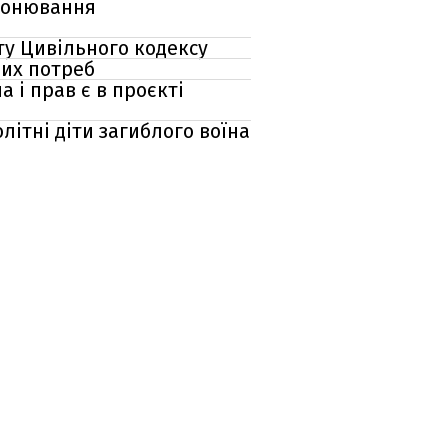
бронювання
ту Цивільного кодексу
них потреб
 і прав є в проєкті
літні діти загиблого воїна