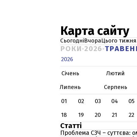
Карта сайту
Сьогодні
Вчора
Цього тижня
РОКИ
2026
ТРАВЕН
2026
Січень
Лютий
Липень
Серпень
01
02
03
04
05
18
19
20
21
22
Статті
Проблема СЗЧ – суттєва: о