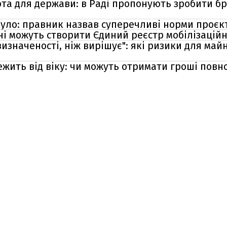
ота для держави: в Раді пропонують зробити 
 було: правник назвав суперечливі норми проєк
їні можуть створити Єдиний реєстр мобілізацій
изначеності, ніж вирішує": які ризики для майна
жить від віку: чи можуть отримати гроші повно