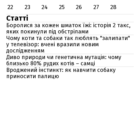
22
23
24
25
26
27
28
Статті
Боролися за кожен шматок їжі: історія 2 такс,
яких покинули під обстрілами
Чому коти та собаки так люблять "залипати"
у телевізор: вчені вразили новим
дослідженням
Диво природи чи генетична мутація: чому
близько 80% рудих котів – самці
Вроджений інстинкт: як навчити собаку
приносити палицю