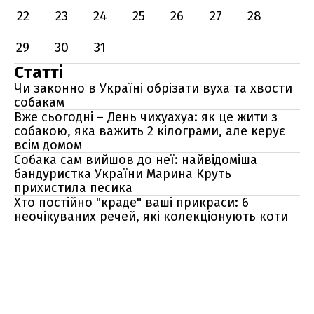
22
23
24
25
26
27
28
29
30
31
Статті
Чи законно в Україні обрізати вуха та хвости
собакам
Вже сьогодні – День чихуахуа: як це жити з
собакою, яка важить 2 кілограми, але керує
всім домом
Собака сам вийшов до неї: найвідоміша
бандуристка України Марина Круть
прихистила песика
Хто постійно "краде" ваші прикраси: 6
неочікуваних речей, які колекціонують коти