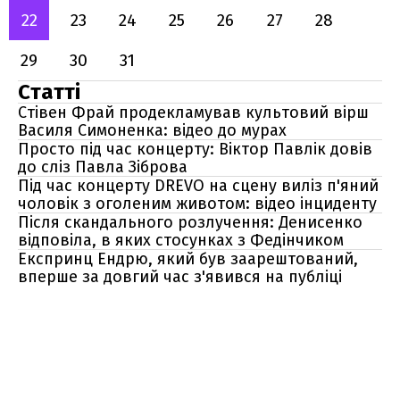
22
23
24
25
26
27
28
29
30
31
Статті
Стівен Фрай продекламував культовий вірш
Василя Симоненка: відео до мурах
Просто під час концерту: Віктор Павлік довів
до сліз Павла Зіброва
Під час концерту DREVO на сцену виліз п'яний
чоловік з оголеним животом: відео інциденту
Після скандального розлучення: Денисенко
відповіла, в яких стосунках з Федінчиком
Експринц Ендрю, який був заарештований,
вперше за довгий час з'явився на публіці