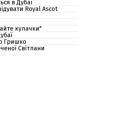
ься в Дубаї
ідувати Royal Ascot
майте кулачки"
Дубаї
ир Гришко
еченої Світлани