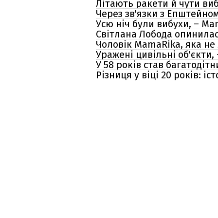
Літають ракети й чути виб
Через зв'язки з Епштейном
Усю ніч були вибухи, – Ma
Світлана Лобода опинилася
Чоловік MamaRika, яка не 
Уражені цивільні об'єкти,
У 58 років став багатодіт
Різниця у віці 20 років: 