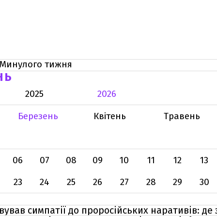
Минулого тижня
НЬ
2025
2026
Березень
Квітень
Травень
06
07
08
09
10
11
12
13
23
24
25
26
27
28
29
30
овував симпатії до проросійських наративів: д