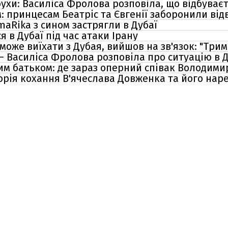
ухи: Василіса Фролова розповіла, що відбуваєт
: принцесам Беатріс та Євгенії заборонили відв
maRika з сином застрягли в Дубаї
 в Дубаї під час атаки Ірану
може виїхати з Дубая, вийшов на зв'язок: "Три
 – Василіса Фролова розповіла про ситуацію в 
ним батьком: де зараз оперний співак Володим
історія кохання В'ячеслава Довженка та його нар