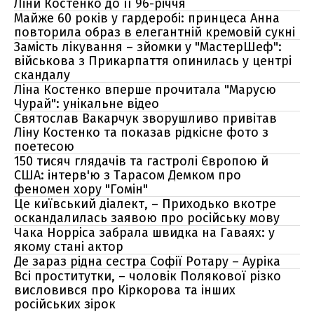
Ліни Костенко до її 96-річчя
Майже 60 років у гардеробі: принцеса Анна
повторила образ в елегантній кремовій сукні
Замість лікування – зйомки у "МастерШеф":
військова з Прикарпаття опинилась у центрі
скандалу
Ліна Костенко вперше прочитала "Марусю
Чурай": унікальне відео
Святослав Вакарчук зворушливо привітав
Ліну Костенко та показав рідкісне фото з
поетесою
150 тисяч глядачів та гастролі Європою й
США: інтерв'ю з Тарасом Демком про
феномен хору "Гомін"
Це київський діалект, – Приходько вкотре
оскандалилась заявою про російську мову
Чака Норріса забрала швидка на Гаваях: у
якому стані актор
Де зараз рідна сестра Софії Ротару – Ауріка
Всі проститутки, – чоловік Полякової різко
висловився про Кіркорова та інших
російських зірок