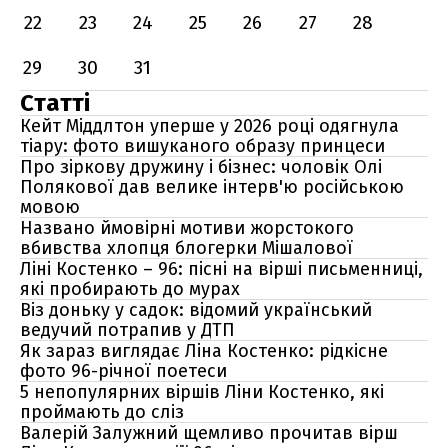
22
23
24
25
26
27
28
29
30
31
Статті
Кейт Міддлтон уперше у 2026 році одягнула
тіару: фото вишуканого образу принцеси
Про зіркову дружину і бізнес: чоловік Олі
Полякової дав велике інтерв'ю російською
мовою
Названо ймовірні мотиви жорстокого
вбивства хлопця блогерки Мішалової
Ліні Костенко – 96: пісні на вірші письменниці,
які пробирають до мурах
Віз доньку у садок: відомий український
ведучий потрапив у ДТП
Як зараз виглядає Ліна Костенко: рідкісне
фото 96-річної поетеси
5 непопулярних віршів Ліни Костенко, які
проймають до сліз
Валерій Залужний щемливо прочитав вірш