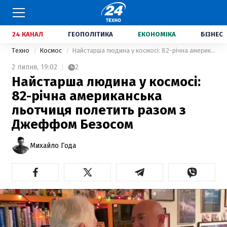
24 КАНАЛ
ГЕОПОЛІТИКА
ЕКОНОМІКА
БІЗНЕС
Техно
Космос
Найстарша людина у космосі: 82-річна американська льотчиця полетить разом з Джеффом Безосом
2 липня,
19:02
2
Найстарша людина у космосі:
82-річна американська
льотчиця полетить разом з
Джеффом Безосом
Михайло Года