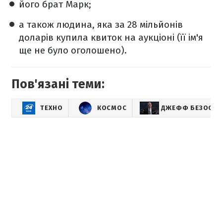
його брат Марк;
а також людина, яка за 28 мільйонів
доларів купила квиток на аукціоні (її ім'я
ще не було оголошено).
Пов'язані теми:
ТЕХНО
КОСМОС
ДЖЕФФ БЕЗОС