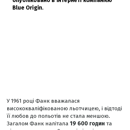
опубліковано в інтернеті компанією
Blue Origin.
У 1961 році Фанк вважалася
висококваліфікованою льотчицею, і відтоді
її любов до польотів не стала меншою.
Загалом Фанк налітала
19 600 годин
та