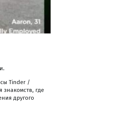
и.
сы Tinder /
 знакомств, где
ения другого