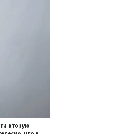
йти вторую
тересно, что в