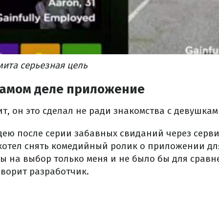
мита серьезная цель
 самом деле приложение
т, он это сделал не ради знакомства с девушкам
дею после серии забавных свиданий через серви
 хотел снять комедийный ролик о приложении для
 на выбор только меня и не было бы для сравн
оворит разработчик.