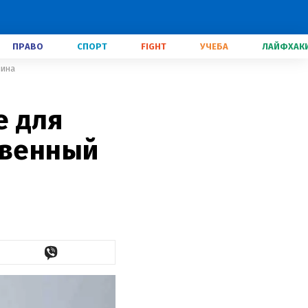
ПРАВО
СПОРТ
FIGHT
УЧЕБА
ЛАЙФХАК
чина
е для
твенный