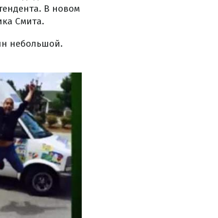
тендента. В новом
ика Смита.
ин небольшой.