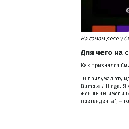
На самом деле у С
Для чего на
Как признался Сми
"Я придумал эту и
Bumble / Hinge. Я
женщины имели бы
претендента", – г