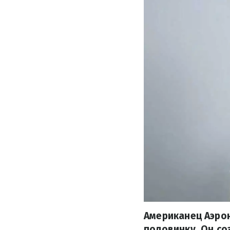
Американец Аэро
половинку. Он со