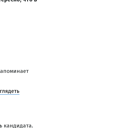
напоминает
ыглядеть
ль кандидата.