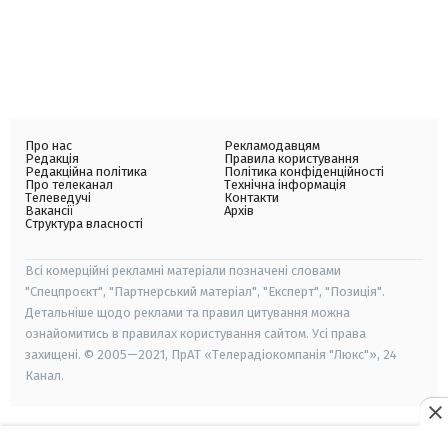
Про нас
Рекламодавцям
Редакція
Правила користування
Редакційна політика
Політика конфіденційності
Про телеканал
Технічна інформація
Телеведучі
Контакти
Вакансії
Архів
Структура власності
Всі комерційні рекламні матеріали позначені словами
"Спецпроєкт", "Партнерський матеріал", "Експерт", "Позиція".
Детальніше щодо реклами та правил цитування можна
ознайомитись в правилах користування сайтом. Усі права
захищені. © 2005—2021, ПрАТ «Телерадіокомпанія "Люкс"», 24
Канал.