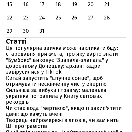
15
16
17
18
19
20
21
22
23
24
25
26
27
28
29
30
31
Статті
Ця популярна звичка може накликати біду:
стародавня прикмета, про яку варто знати
"Бумбокс" виконує "Зцапала-злапала" у
довоєнному Донецьку: архівні кадри
завірусилися у TikTok
Китай запустить "штучне сонце", щоб
отримувати нескінченну чисту енергію
Сильніша за вибухи і травму: маленька
українка потрапила у Книгу світових
рекордів
Чи стає вода "мертвою", якщо її закип'ятити
двічі: що кажуть вчені
Творець нейромережі відповів, чи замінить
ШІ програмістів