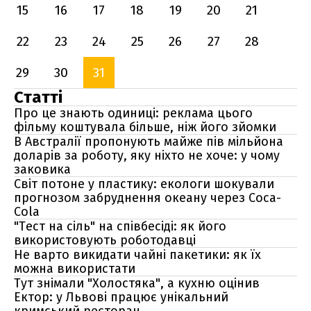
15
16
17
18
19
20
21
22
23
24
25
26
27
28
29
30
31
Статті
Про це знають одиниці: реклама цього
фільму коштувала більше, ніж його зйомки
В Австралії пропонують майже пів мільйона
доларів за роботу, яку ніхто не хоче: у чому
заковика
Світ потоне у пластику: екологи шокували
прогнозом забруднення океану через Coca-
Cola
"Тест на сіль" на співбесіді: як його
використовують роботодавці
Не варто викидати чайні пакетики: як їх
можна використати
Тут знімали "Холостяка", а кухню оцінив
Ектор: у Львові працює унікальний