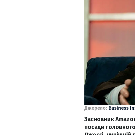
Джерело:
Business In
Засновник Amazon
посади головного
Джессі, нинішній