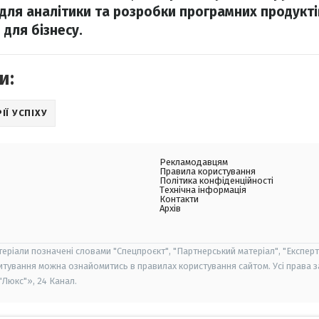
для аналітики та розробки програмних продуктів
 для бізнесу.
и:
ІЇ УСПІХУ
Рекламодавцям
Правила користування
Політика конфіденційності
Технічна інформація
Контакти
Архів
теріали позначені словами "Спецпроєкт", "Партнерський матеріал", "Експерт
итування можна ознайомитись в правилах користування сайтом. Усі права 
Люкс"», 24 Канал.