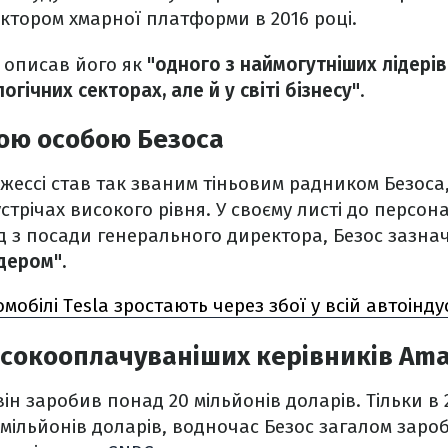
ктором хмарної платформи в 2016 році.
 описав його як
"одного з наймогутніших лідерів
гічних секторах, але й у світі бізнесу"
.
ною особою Безоса
жессі став так званим тіньовим радником Безос
стрічах високого рівня. У своєму листі до персона
д з посади генерального директора, Безос зазна
дером".
мобілі Tesla зростають через збої у всій автоіндус
исокооплачуваніших керівників Am
він заробив понад 20 мільйонів доларів. Тільки в 
мільйонів доларів, водночас Безос загалом заро