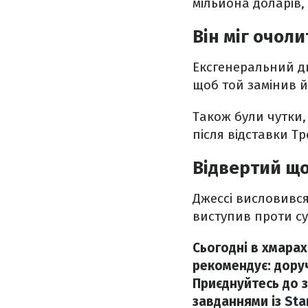
мільйона доларів,
Він міг очоли
Ексгенеральний ди
щоб той замінив й
Також були чутки,
після відставки Тр
Відвертий що
Джессі висловився
виступив проти су
Сьогодні в хмарах
рекомендує: доруч
Приєднуйтесь до з
завданнями із
Sta