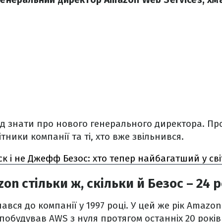
слід знати про нового генерального директора. Пр
тники компанії та ті, хто вже звільнився.
ск і не Джефф Безос: хто тепер найбагатший у сві
on стільки ж, скільки й Безос – 24 
ався до компанії у 1997 році. У цей же рік Amazo
побудував AWS з нуля протягом останніх 20 років 