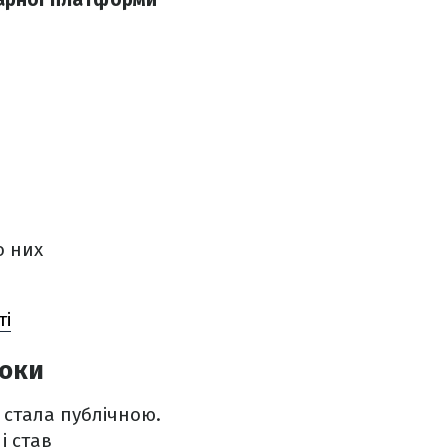
о них
ті
роки
n стала публічною.
і став