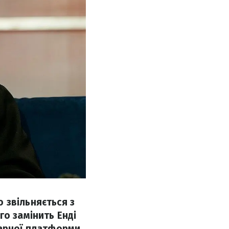
 звільняється з
го замінить Енді
марної платформи