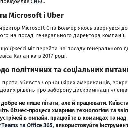
 повідомляє
CNBC
.
ти Microsoft і Uber
ректор Microsoft Стів Болмер якось звернувся до
ого на посаді генерального директора компанії.
 що Джессі міг перейти на посаду генерального 
евіса Каланіка в 2017 році.
до політичних та соціальних питан
 проти вбивств чорношкірих американців, зокрем
дових рішень про заборону дискримінації членів
 добре не лише літати, але й працювати. Київста
іть бізнес-процеси хмарним технологіям та звіль
устрічей в онлайн, працюйте в командах та над
rTeams та Office 365
, використовуйте інструмен