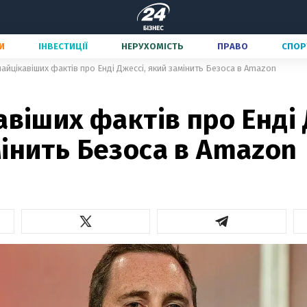
И
ІНВЕСТИЦІЇ
НЕРУХОМІСТЬ
ПРАВО
СПОР
найцікавіших фактів про Енді Джессі, який замінить Безоса в Amazon
авіших фактів про Енді 
інить Безоса в Amazon