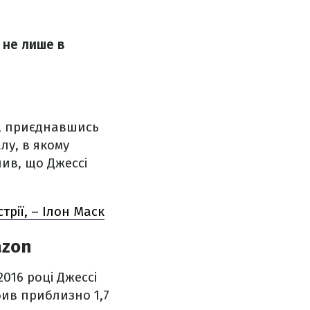
 не лише в
а, приєднавшись
лу, в якому
чив, що Джессі
трії, – Ілон Маск
azon
2016 році Джессі
бив приблизно 1,7