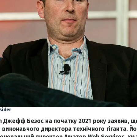
sider
 Джефф Безос на початку 2021 року заявив, що
 виконавчого директора технічного гіганта. Йо
 генеральний директор Amazon Web Services, х