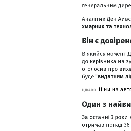
генеральним дире
Аналітик Ден Айвс
хмарних та техноло
Він є довіре
В якийсь момент Д
до керівника на зу
оголосив про вихі
буде
"видатним лі
Ціни на авто
ЦІКАВО
Один з найв
За останні 3 роки 
отримав понад 36 