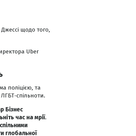
 Джессі щодо того,
директора Uber
ь
а поліцією, та
 ЛГБТ-спільноти.
р Бізнес
ніть час на мрії.
 спільними
ти глобальної