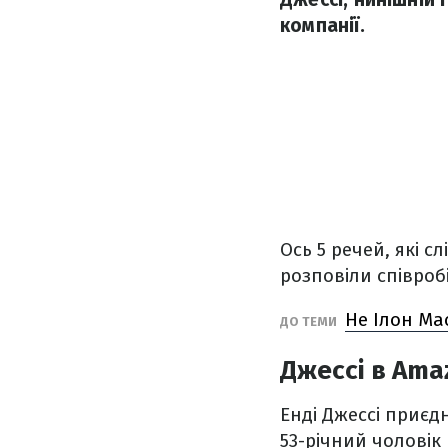
компанії.
Ось 5 речей, які 
розповіли співробі
Не Ілон Ма
ДО ТЕМИ
Джессі в Amaz
Енді Джессі приєдн
53-річний чоловік 