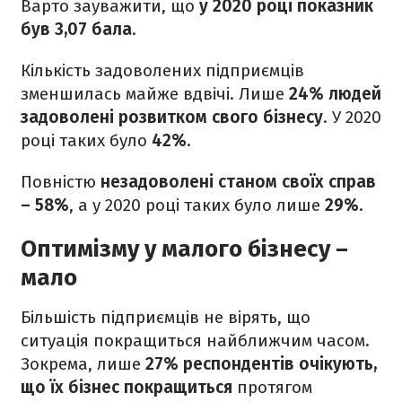
Варто зауважити, що
у 2020 році показник
був 3,07 бала
.
Кількість задоволених підприємців
зменшилась майже вдвічі. Лише
24% людей
задоволені розвитком свого бізнесу
. У 2020
році таких було
42%
.
Повністю
незадоволені станом своїх справ
– 58%
, а у 2020 році таких було лише
29%
.
Оптимізму у малого бізнесу –
мало
Більшість підприємців не вірять, що
ситуація покращиться найближчим часом.
Зокрема, лише
27% респондентів очікують,
що їх бізнес покращиться
протягом