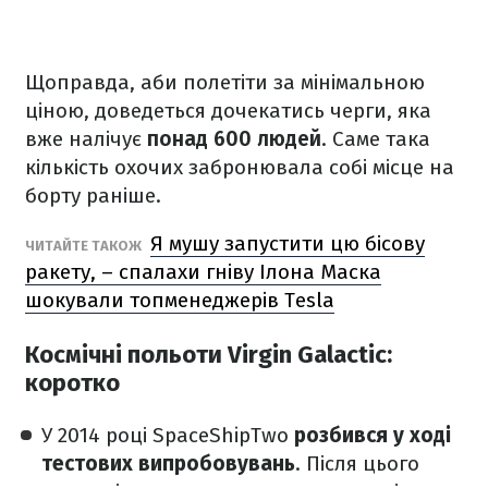
Щоправда, аби полетіти за мінімальною
ціною, доведеться дочекатись черги, яка
вже налічує
понад 600 людей
. Саме така
кількість охочих забронювала собі місце на
борту раніше.
Я мушу запустити цю бісову
ЧИТАЙТЕ ТАКОЖ
ракету, – спалахи гніву Ілона Маска
шокували топменеджерів Tesla
Космічні польоти Virgin Galactic:
коротко
У 2014 році SpaceShipTwo
розбився у ході
тестових випробовувань
. Після цього