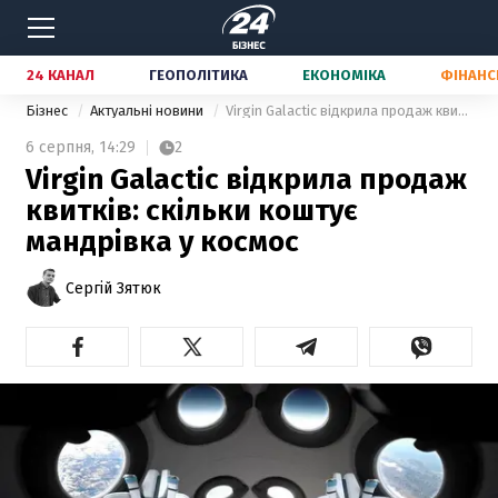
24 КАНАЛ
ГЕОПОЛІТИКА
ЕКОНОМІКА
ФІНАНС
Бізнес
Актуальні новини
Virgin Galactic відкрила продаж квитків: скільки коштує мандрівка у космос
6 серпня,
14:29
2
Virgin Galactic відкрила продаж
квитків: скільки коштує
мандрівка у космос
Сергій Зятюк