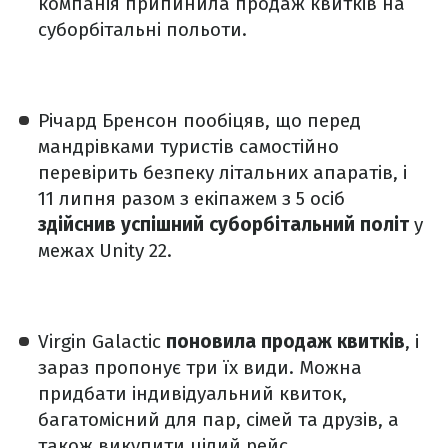
компанія припинила продаж квитків на
суборбітальні польоти.
Річард Бренсон пообіцяв, що перед
мандрівками туристів самостійно
перевірить безпеку літальних апаратів, і
11 липня разом з екіпажем з 5 осіб
здійснив успішний суборбітальний політ
у
межах Unity 22.
Virgin Galactic
поновила продаж квитків
, і
зараз пропонує три їх види. Можна
придбати індивідуальний квиток,
багатомісний для пар, сімей та друзів, а
також викупити цілий рейс.