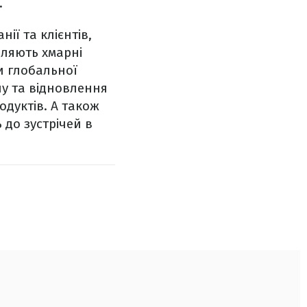
.
ії та клієнтів,
оляють хмарні
и глобальної
пу та відновлення
одуктів. А також
до зустрічей в