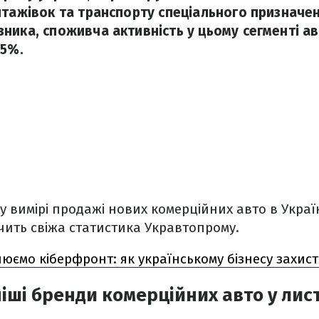
нтажівок та транспорту спеціального призначе
ника, споживча активність у цьому сегменті а
,5%.
у вимірі продажі нових комерційних авто в Украї
дчить свіжа статистика Укравтопрому.
юємо кіберфронт: як українському бізнесу захист
ші бренди комерційних авто у лис