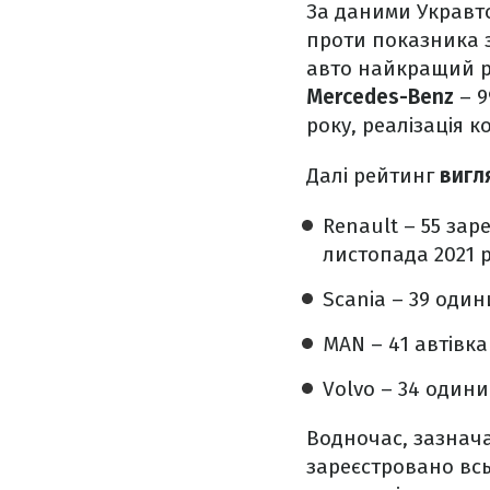
За даними Укравто
проти показника з
авто найкращий р
Mercedes-Benz
– 9
року, реалізація к
Далі рейтинг
вигл
Renault – 55 за
листопада 2021 р
Scania – 39 один
MAN – 41 автівка
Volvo – 34 одини
Водночас, зазнача
зареєстровано всь