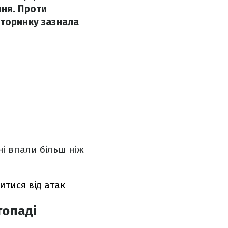
ння. Проти
вторинку зазнала
ні впали більш ніж
итися від атак
топаді