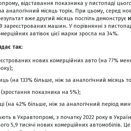
прому, відставання показника у листопаді цьог
а аналогічний місяць торік. При цьому, серед н
езультат вже другий місяць поспіль демонструє
н
9 зареєстрованих машин. У порівнянні з листоп
омерційних автівок цієї марки зросла на 34%.
ядає так
:
реєстрованих нових комерційних авто (на 77% ме
оку);
иць (на 133% більше, ніж за аналогічний місяць то
 (зростання показника на 5%);
ці (на 42% більше, ніж за аналогічний період мин
ють в Укравтопромі, з початку 2022 року в Україн
ого 5,9 тисячі нових комерційних автомобілів. Ц