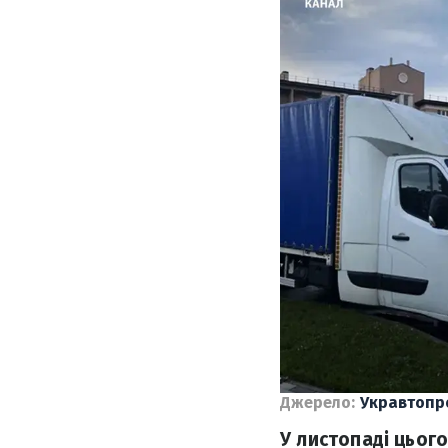
Джерело:
Укравтопр
У листопаді цьог