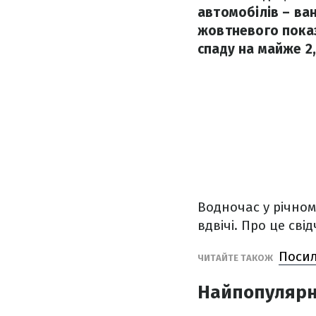
автомобілів – ва
жовтневого показ
спаду на майже 2
Водночас у річном
вдвічі. Про це сві
Посил
ЧИТАЙТЕ ТАКОЖ
Найпопулярні