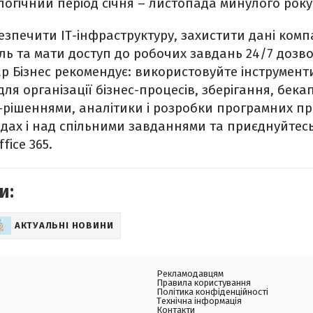
алогічний період січня – листопада минулого року
зпечити IT-інфраструктуру, захистити дані компан
ль та мати доступ до робочих завдань 24/7 дозв
тар Бізнес рекомендує: використовуйте інструмент
ля організації бізнес-процесів, зберігання, бека
T-рішеннями, аналітики і розробки програмних пр
ах і над спільними завданнями та приєднуйтесь 
fice 365.
и:
АКТУАЛЬНІ НОВИНИ
Рекламодавцям
Правила користування
Політика конфіденційності
Технічна інформація
Контакти