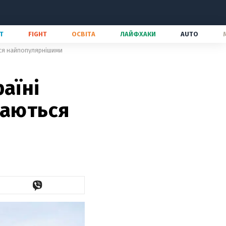
Т
FIGHT
ОСВІТА
ЛАЙФХАКИ
AUTO
ься найпопулярнішими
аїні
шаються