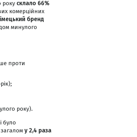
о року
склало 66%
ових комерційних
імецький бренд
адом минулого
нше проти
рік);
улого року).
і було
е загалом
у 2,4 раза