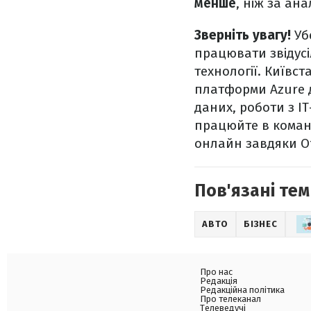
менше
, ніж за ан
Зверніть увагу!
Убе
працювати звідусі
технології. Київс
платформи Azure д
даних, роботи з I
працюйте в команд
онлайн завдяки Of
Пов'язані тем
АВТО
БІЗНЕС
Про нас
Редакція
Редакційна політика
Про телеканал
Телеведучі