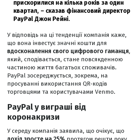
прискорилися на кілька років за один
квартал,
– сказав фінансовий директор
PayPal Джон Рейні.
У відповідь на ці тенденції компанія каже,
що вона інвестує значні кошти для
вдосконалення свого цифрового гаманця
,
який, сподівається, стане повсякденною
частиною життя багатьох споживачів.
PayPal зосереджується, зокрема, на
просуванні використання QR-кодів
торговцями та користувачами Venmo.
PayPal у виграші від
коронакризи
У середу компанія заявила, що очікує, що
дохід зросте на 25%
протягом решти року,