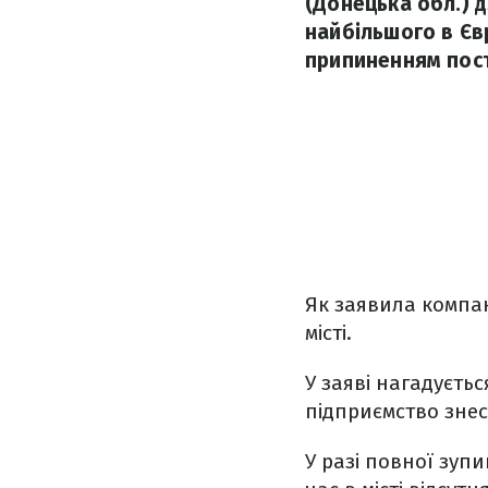
(Донецька обл.) 
найбільшого в Єв
припиненням пос
Як заявила компан
місті.
У заяві нагадуєтьс
підприємство знес
У разі повної зуп