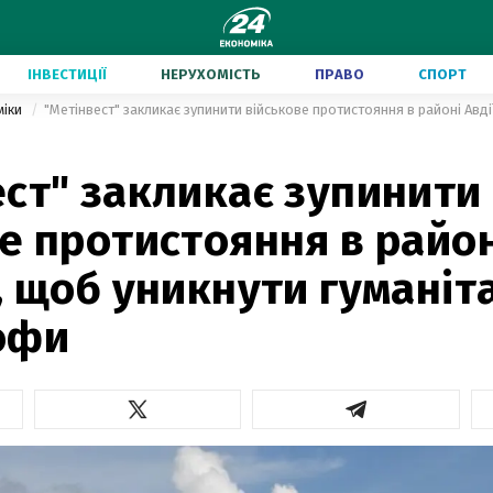
ІНВЕСТИЦІЇ
НЕРУХОМІСТЬ
ПРАВО
СПОРТ
міки
ст" закликає зупинити
е протистояння в район
, щоб уникнути гуманіт
офи