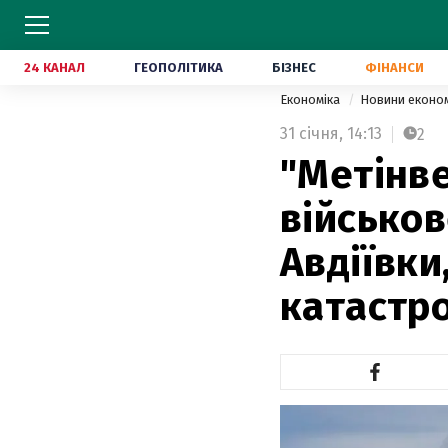
24 КАНАЛ
ГЕОПОЛІТИКА
БІЗНЕС
ФІНАНСИ
Економіка
Новини еконо
31 січня,
14:13
2
"Метінве
військов
Авдіївки
катастр