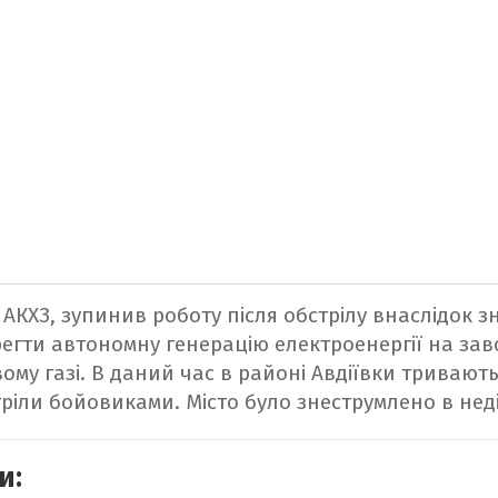
 АКХЗ, зупинив роботу після обстрілу внаслідок з
егти автономну генерацію електроенергії на завод
ому газі.
В даний час в районі Авдіївки тривають
тріли бойовиками. Місто було знеструмлено в нед
и: