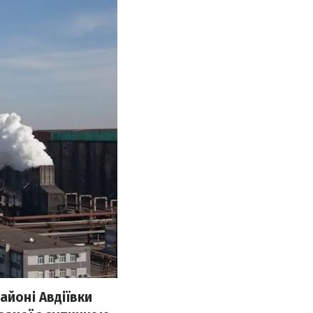
айоні Авдіївки