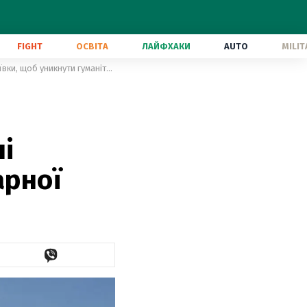
FIGHT
ОСВІТА
ЛАЙФХАКИ
AUTO
MILIT
"Метінвест" закликає зупинити військове протистояння в районі Авдіївки, щоб уникнути гуманітарної катастрофи
і
арної