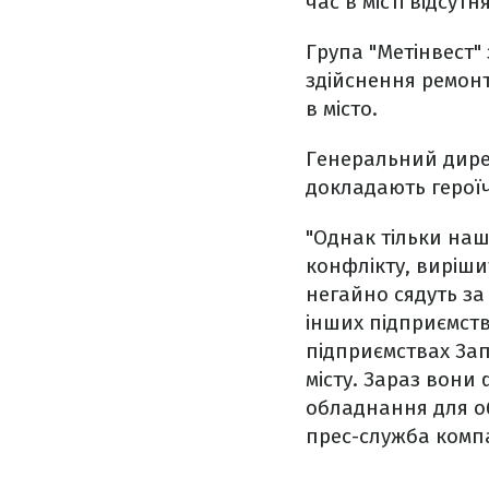
час в місті відсут
Група "Метінвест"
здійснення ремонт
в місто.
Генеральний дирек
докладають героїч
"Однак тільки на
конфлікту, виріши
негайно сядуть за
інших підприємств
підприємствах Зап
місту. Зараз вони 
обладнання для об
прес-служба компа