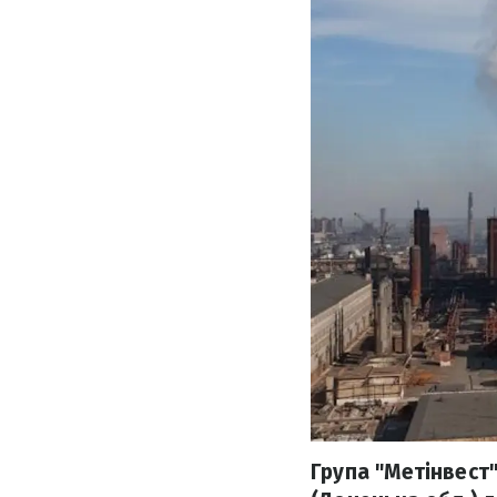
Група "Метінвест"