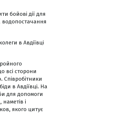
ти бойові дії для
а водопостачання
олеги в Авдіївці
бройного
о всі сторони
о. Співробітники
іди в Авдіївці. На
аби для допомоги
 наметів і
ков, якого цитує