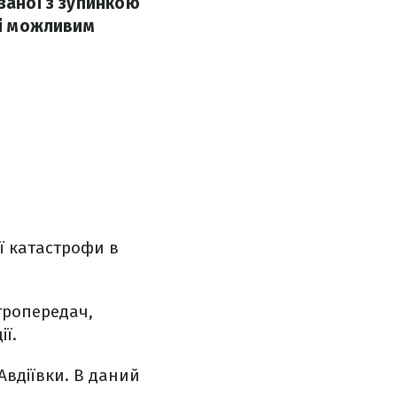
заної з зупинкою
 і можливим
ї катастрофи в
ктропередач,
ії.
Авдіївки. В даний