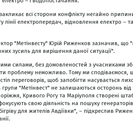
ня електро
–
і водопостачання.
 закликає всі сторони конфлікту негайно припини
у лінії електропередач, відновлення електро
–
т
тор "Метінвесту" Юрій Риженков зазначив, що "к
них зусиль для вирішення даної ситуації".
шими силами, без домовленостей з учасниками з
ти проблему неможливо. Тому ми сподіваємося, щ
 стіл переговорів, щоб запобігти насувається лих
 групи "Метінвест" не залишаються осторонь від б
оріжжя, Кривого Рогу та Маріуполя створені шт
фокусують свою діяльність на пошуку генераторів,
ігріву для жителів Авдіївки",
–
підкреслив Рижен
нії.