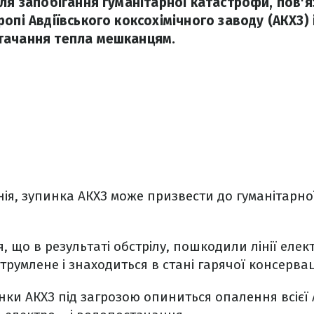
для запобігання гуманітарної катастрофи, пов'я
ропі Авдіївського коксохімічного заводу (АКХЗ)
тачання тепла мешканцям.
ія, зупинка АКХЗ може призвести до гуманітарно
я, що в результаті обстрілу, пошкодили лінії еле
трумлене і знаходиться в стані гарячої консервац
инки АКХЗ під загрозою опиниться опалення всієї 