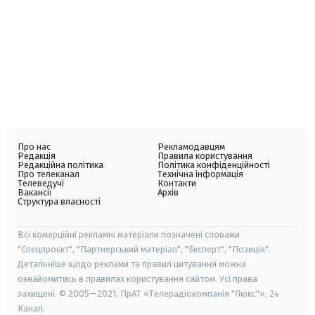
Про нас
Рекламодавцям
Редакція
Правила користування
Редакційна політика
Політика конфіденційності
Про телеканал
Технічна інформація
Телеведучі
Контакти
Вакансії
Архів
Структура власності
Всі комерційні рекламні матеріали позначені словами
"Спецпроєкт", "Партнерський матеріал", "Експерт", "Позиція".
Детальніше щодо реклами та правил цитування можна
ознайомитись в правилах користування сайтом. Усі права
захищені. © 2005—2021, ПрАТ «Телерадіокомпанія "Люкс"», 24
Канал.