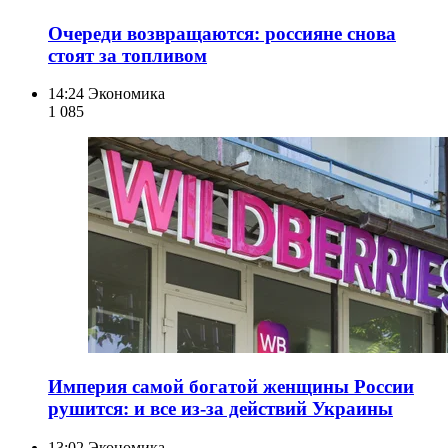
Очереди возвращаются: россияне снова
стоят за топливом
14:24
Экономика
1 085
Империя самой богатой женщины России
рушится: и все из-за действий Украины
13:02
Экономика