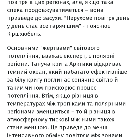
повітря в цих регіонах, але, якщо така
спека продовжуватиметься – вона
призведе до засухи. "Нерухоме повітря день
у день стає все гарячішим" - пояснює
Кіршхюбель.
Основними "жертвами" світового
потепління, вважає експерт, є полярні
регіони. Тануча крига Арктики відкриває
темний океан, який набагато ефективніше
за білу кригу поглинає сонячне світло й
таким чином прискорює процес
потепління. Втім, якщо різниця в
температурах між тропіками та полярними
регіонами зменшиться – то й різниця в
атмосферному тискові між ними також
стане меншою. Це приведе до менш
інтенсивного обміну повітрям між зонами