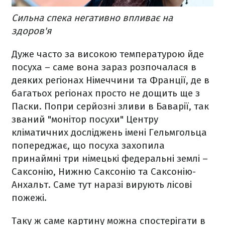
Сильна спека негативно впливає на
здоров'я
Дуже часто за високою температурою йде
посуха – саме вона зараз розпочалася в
деяких регіонах Німеччини та Франції, де в
багатьох регіонах просто не дощить ще з
Паски. Попри серйозні зливи в Баварії, так
званий "монітор посухи" Центру
кліматичних досліджень імені Гельмгольца
попереджає, що посуха захопила
принаймні три німецькі федеральні землі –
Саксонію, Нижню Саксонію та Саксонію-
Анхальт. Саме тут наразі вирують лісові
пожежі.
Таку ж саме картину можна спостерігати в