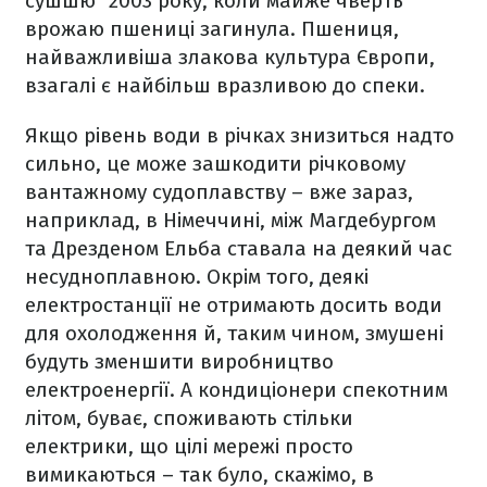
сушшю" 2003 року, коли майже чверть
врожаю пшениці загинула. Пшениця,
найважливіша злакова культура Європи,
взагалі є найбільш вразливою до спеки.
Якщо рівень води в річках знизиться надто
сильно, це може зашкодити річковому
вантажному судоплавству – вже зараз,
наприклад, в Німеччині, між Магдебургом
та Дрезденом Ельба ставала на деякий час
несудноплавною. Окрім того, деякі
електростанції не отримають досить води
для охолодження й, таким чином, змушені
будуть зменшити виробництво
електроенергії. А кондиціонери спекотним
літом, буває, споживають стільки
електрики, що цілі мережі просто
вимикаються – так було, скажімо, в