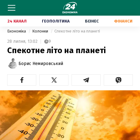
24 КАНАЛ
ГЕОПОЛІТИКА
БІЗНЕС
ФІНАНСИ
Економіка
Колонки
Спекотне літо на планеті
28 липня,
13:02
9
Спекотне літо на планеті
Борис Немировський