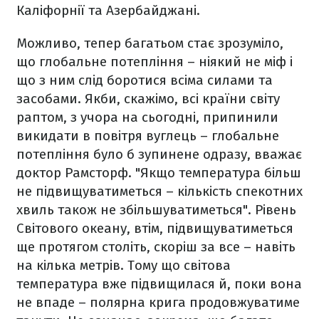
Каліфорнії та Азербайджані.
Можливо, тепер багатьом стає зрозуміло,
що глобальне потепління – ніякий не міф і
що з ним слід боротися всіма силами та
засобами. Якби, скажімо, всі країни світу
раптом, з учора на сьогодні, припинили
викидати в повітря вуглець – глобальне
потепління було б зупинене одразу, вважає
доктор Рамсторф. "Якщо температура більш
не підвищуватиметься – кількість спекотних
хвиль також не збільшуватиметься". Рівень
Світового океану, втім, підвищуватиметься
ще протягом століть, скоріш за все – навіть
на кілька метрів. Тому що світова
температура вже підвищилася й, поки вона
не впаде – полярна крига продовжуватиме