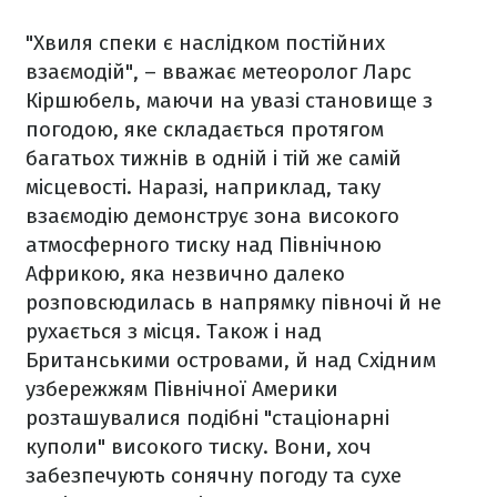
"Хвиля спеки є наслідком постійних
взаємодій", – вважає метеоролог Ларс
Кіршюбель, маючи на увазі становище з
погодою, яке складається протягом
багатьох тижнів в одній і тій же самій
місцевості. Наразі, наприклад, таку
взаємодію демонструє зона високого
атмосферного тиску над Північною
Африкою, яка незвично далеко
розповсюдилась в напрямку півночі й не
рухається з місця. Також і над
Британськими островами, й над Східним
узбережжям Північної Америки
розташувалися подібні "стаціонарні
куполи" високого тиску. Вони, хоч
забезпечують сонячну погоду та сухе