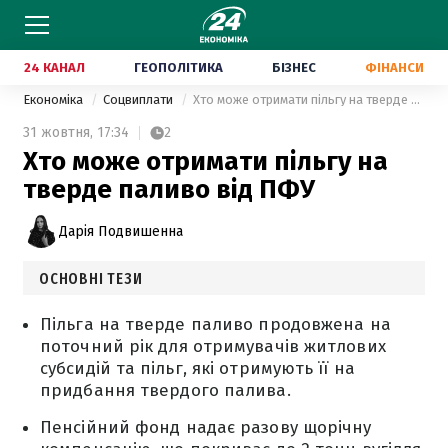
24 КАНАЛ
ГЕОПОЛІТИКА
БІЗНЕС
ФІНАНСИ
Економіка
Соцвиплати
Хто може отримати пільгу на тверде паливо від ПФУ
31 жовтня,
17:34
2
Хто може отримати пільгу на
тверде паливо від ПФУ
Дарія Подвишенна
ОСНОВНІ ТЕЗИ
Пільга на тверде паливо продовжена на
поточний рік для отримувачів житлових
субсидій та пільг, які отримують її на
придбання твердого палива.
Пенсійний фонд надає разову щорічну