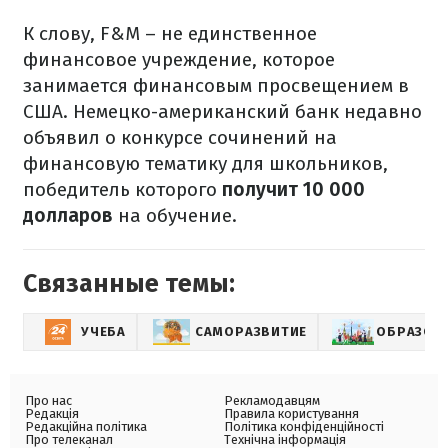
К слову, F&M – не единственное
финансовое учреждение, которое
занимается финансовым просвещением в
США. Немецко-американский банк недавно
объявил о конкурсе сочинений на
финансовую тематику для школьников,
победитель которого
получит 10 000
долларов
на обучение.
Связанные темы:
УЧЕБА
САМОРАЗВИТИЕ
ОБРАЗОВ
Про нас
Рекламодавцям
Редакція
Правила користування
Редакційна політика
Політика конфіденційності
Про телеканал
Технічна інформація