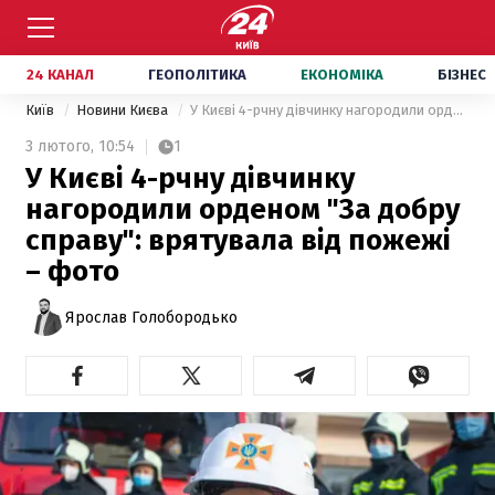
24 КАНАЛ
ГЕОПОЛІТИКА
ЕКОНОМІКА
БІЗНЕС
Київ
Новини Києва
У Києві 4-рчну дівчинку нагородили орденом "За добру справу": врятувала від пожежі – фото
3 лютого,
10:54
1
У Києві 4-рчну дівчинку
нагородили орденом "За добру
справу": врятувала від пожежі
– фото
Ярослав Голобородько