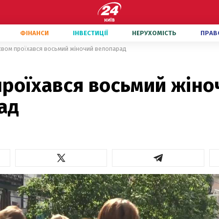
ФІНАНСИ
ІНВЕСТИЦІЇ
НЕРУХОМІСТЬ
ПРАВ
євом проїхався восьмий жіночий велопарад
проїхався восьмий жіно
ад