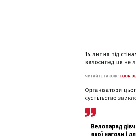
14 липня під стіна
велосипед це не л
ЧИТАЙТЕ ТАКОЖ:
TOUR DE
Організатори цьог
суспільство звикл
Велопарад дівч
якої нагоди і д