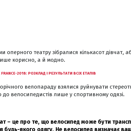
ми оперного театру зібралися кількасот дівчат, а
ише корисно, а й модно.
 FRANCE-2018: РОЗКЛАД І РЕЗУЛЬТАТИ ВСІХ ЕТАПІВ
орічного велопараду взялися руйнувати стереот
о до велосипедистів лише у спортивному одязі.
ат – це про те, що велосипед може бути транс
ля будь-якого одягу. Не велосипед визначає ваш 