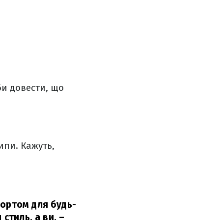
би довести, що
ипи. Кажуть,
портом для будь-
стиль, а ви,
–