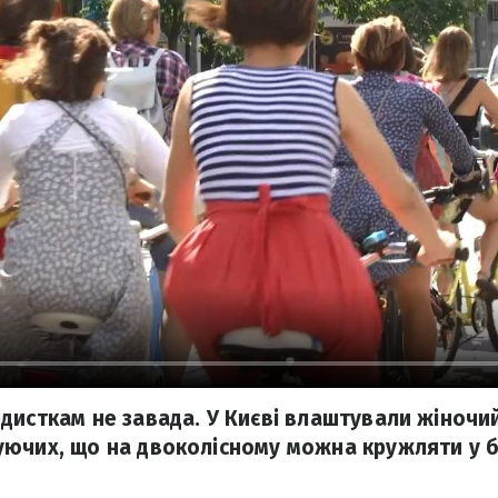
дисткам не завада. У Києві влаштували жіночи
ючих, що на двоколісному можна кружляти у б