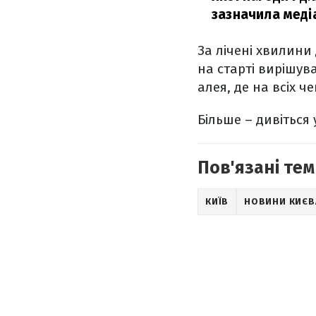
зазначила меді
За лічені хвилини 
на старті вирішув
алея, де на всіх че
Більше – дивіться 
Пов'язані тем
КИЇВ
НОВИНИ КИЄВ