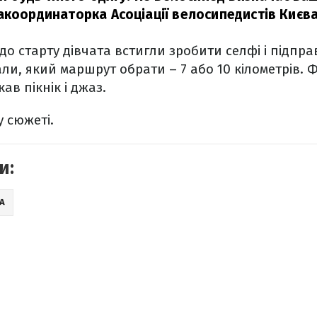
акоординаторка Асоціації велосипедистів Києв
до старту дівчата встигли зробити селфі і підпра
али, який маршрут обрати – 7 або 10 кілометрів. 
кав пікнік і джаз.
у сюжеті.
и:
А