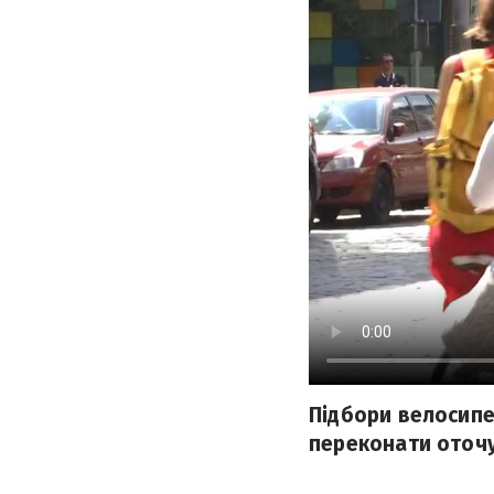
Підбори велосипе
переконати оточу