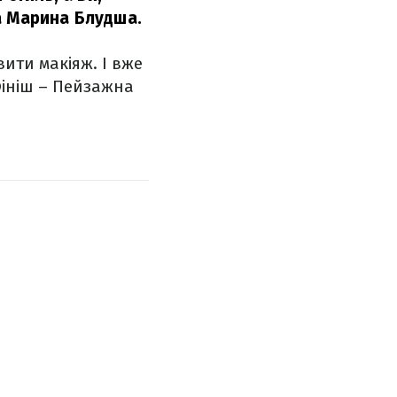
а Марина Блудша.
вити макіяж. І вже
Фініш – Пейзажна