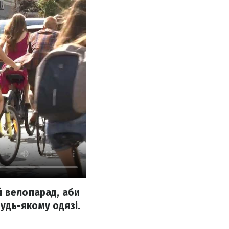
й велопарад, аби
удь-якому одязі.