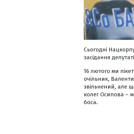
Сьогодні Нацкорпу
засідання депутат
16 лютого ми піке
очільник, Валенти
звільнений, але щ
колег Осипова – 
боса.