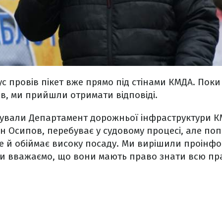
с провів пікет вже прямо під стінами КМДА. Поки 
ів, ми прийшли отримати відповіді.
тували Департамент дорожньої інфраструктури К
н Осипов, перебуває у судовому процесі, але поп
е й обіймає високу посаду. Ми вирішили проінф
ми вважаємо, що вони мають право знати всю пр