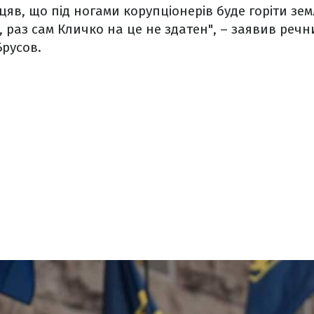
іцяв, що під ногами корупціонерів буде горіти зе
, раз сам Кличко на це не здатен", – заявив речн
русов.