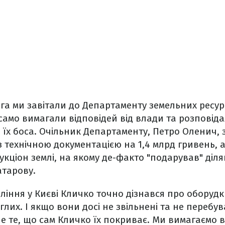
га ми завітали до Департаменту земельних ресур
 само вимагали відповідей від влади та розпові
їх боса. Очільник Департаменту, Петро Оленич, 
 з технічною документацією на 1,4 млрд гривень,
укціон землі, на якому де-факто "подарував" діля
атарову.
вління у Києві Кличко точно дізнався про оборудк
лих. І якщо вони досі не звільнені та не перебу
е те, що сам Кличко їх покриває. Ми вимагаємо в