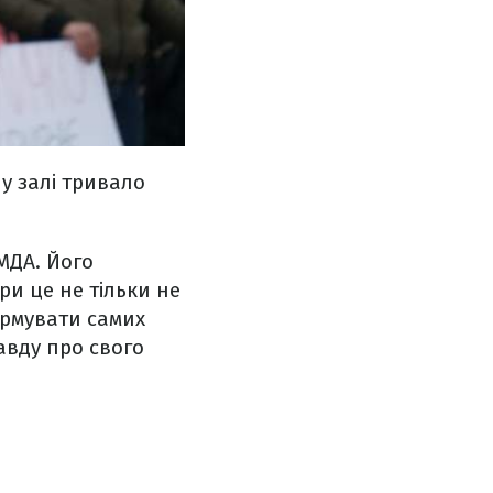
у залі тривало
МДА. Його
ри це не тільки не
ормувати самих
авду про свого