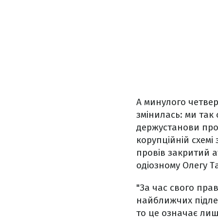
А минулого четвер
змінилась: ми так
держустанови про 
корупційній схемі
провів закритий а
одіозному Олегу Т
"За час свого пра
найближчих підлег
то це означає лиш