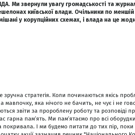
ДА. Ми звернули увагу громадськості та журнал
ешелонах київської влади. Очільники по меншій 
мішані у корупційних схемах, і влада на це жод
е зручна стратегія. Коли починаються якісь проб
 мавпочку, яка нічого не бачить, не чує і не гов
ься звіти за пророблену роботу та розповіді про
 нас гарна пам’ять. Ми пам’ятаємо про всі оборудк
а покривала. І ми будемо питати до тих пір, поки
 початку акції зазначив речник "Національного Ко