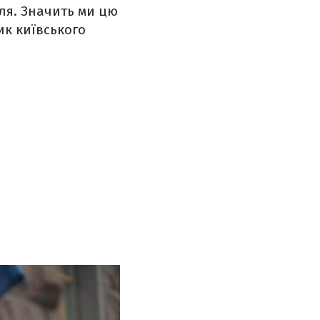
мля. Значить ми цю
ик київського