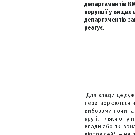
департаментів КМ
корупції у вищих 
департаментів за
реагує.
"Для влади це дуж
перетворюються на
виборами починают
круті. Тільки от у
влади або які вон
відповідей", – на