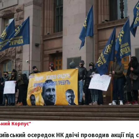
ьний Корпус"
ївський осередок НК двічі проводив акції під с