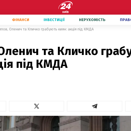
ФІНАНСИ
ІНВЕСТИЦІЇ
НЕРУХОМІСТЬ
ПРАВ
пов, Оленич та Кличко грабують киян: акція під КМДА
 Оленич та Кличко граб
ція під КМДА