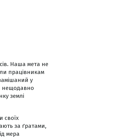
сів. Наша мета не
дали працівникам
замішаний у
 а нещодавно
нку землі
и своїх
вають за ґратами,
ід мера