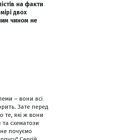
істів на факти
мірі двох
ним чином не
леми – вони всі
орить. Зате перед
 те, які ж вони
и та схематози
 не почуємо
рпусу" Сергій