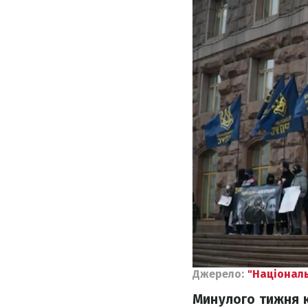
Джерело:
"Націонал
Минулого тижня ки