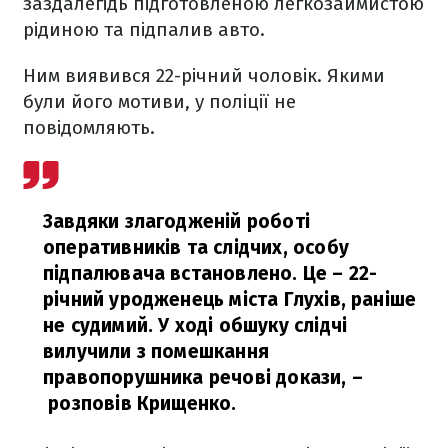
заздалегідь підготовленою легкозаймистою
рідиною та підпалив авто.
Ним виявився 22-річний чоловік. Якими
були його мотиви, у поліції не
повідомляють.
Завдяки злагодженій роботі
оперативників та слідчих, особу
підпалювача встановлено. Це – 22-
річний уродженець міста Глухів, раніше
не судимий. У ході обшуку слідчі
вилучили з помешкання
правопорушника речові докази,
–
розповів Крищенко.