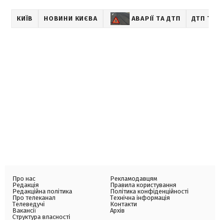
КИЇВ
НОВИНИ КИЄВА
АВАРІЇ ТА ДТП
ДТП ТА 
Про нас
Рекламодавцям
Редакція
Правила користування
Редакційна політика
Політика конфіденційності
Про телеканал
Технічна інформація
Телеведучі
Контакти
Вакансії
Архів
Структура власності