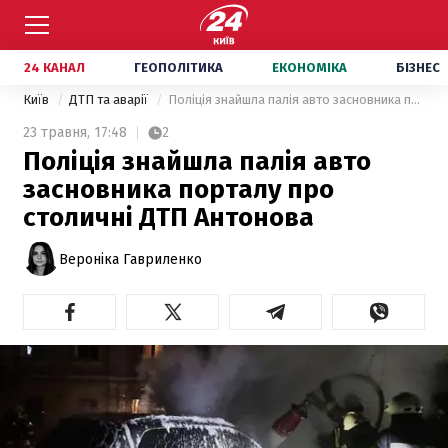
24 КАНАЛ
ГЕОПОЛІТИКА
ЕКОНОМІКА
БІЗНЕС
Київ
ДТП та аварії
Поліція знайшла палія авто засновника порталу про столичні ДТП Антонова
23 травня,
17:48
2
Поліція знайшла палія авто
засновника порталу про
столичні ДТП Антонова
Вероніка Гавриленко