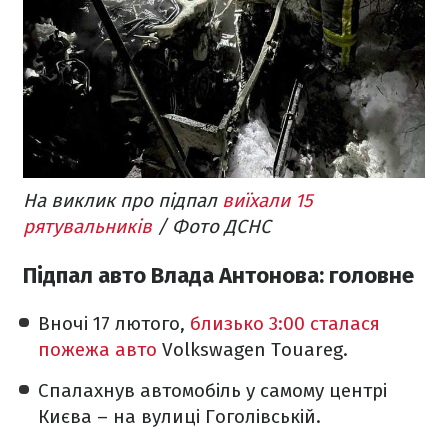
На виклик про підпал
виїхали 15
рятувальників
/ Фото ДСНС
Підпал авто Влада Антонова: головне
Вночі 17 лютого,
близько 3:00 сталася
пожежа авто
Volkswagen Touareg.
Спалахнув автомобіль у самому центрі
Києва – на вулиці Гоголівській.