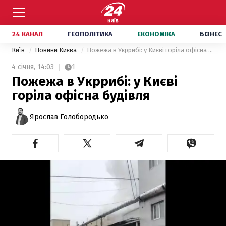
24 КАНАЛ
ГЕОПОЛІТИКА
ЕКОНОМІКА
БІЗНЕС
Київ
Новини Києва
Пожежа в Укррибі: у Києві горіла офісна будівля
4 січня,
14:03
1
Пожежа в Укррибі: у Києві
горіла офісна будівля
Ярослав Голобородько