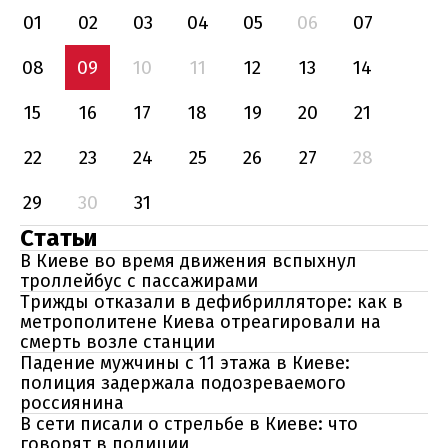
01
02
03
04
05
06
07
08
09
10
11
12
13
14
15
16
17
18
19
20
21
22
23
24
25
26
27
28
29
30
31
Статьи
В Киеве во время движения вспыхнул
троллейбус с пассажирами
Трижды отказали в дефибрилляторе: как в
метрополитене Киева отреагировали на
смерть возле станции
Падение мужчины с 11 этажа в Киеве:
полиция задержала подозреваемого
россиянина
В сети писали о стрельбе в Киеве: что
говорят в полиции