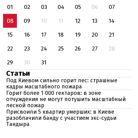
01
02
03
04
05
06
07
08
09
10
11
12
13
14
15
16
17
18
19
20
21
22
23
24
25
26
27
28
29
30
31
Статьи
Под Киевом сильно горит лес: страшные
кадры масштабного пожара
Горит более 1 000 гектаров: в зоне
отчуждения не могут потушить масштабный
лесной пожар
Присвоили 5 квартир умерших: в Киеве
разоблачили банду с участием экс-судьи
Тандыра