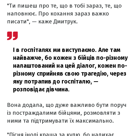
"Ти пишеш про те, що в тобі зараз, те, що
наповнює. Про кохання зараз важко
писати", — каже Дмитрук.
І в госпіталях ми виступаємо. Але там
найважче, бо кожен з бійців по-різному
налаштований на цей діалог, кожен по-
різному сприйняв свою трагедію, через
яку потрапив до госпіталю,
—
розповідає дівчина.
Вона додала, що дуже важливо бути поруч
із постраждалими бійцями, розмовляти з
ними та підтримувати їх максимально.
"Пісня іноді краща за кулю, бо надихає