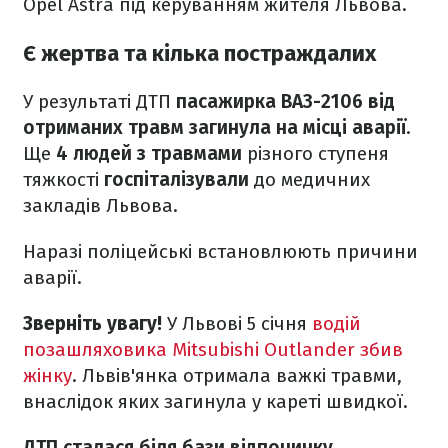
Opel Astra під керуванням жителя Львова.
Є жертва та кілька постраждалих
У результаті ДТП
пасажирка ВАЗ-2106 від
отриманих травм загинула на місці аварії
.
Ще
4 людей з травмами
різного ступеня
тяжкості
госпіталізували
до медичних
закладів Львова.
Наразі поліцейські встановлюють причини
аварії.
Зверніть увагу!
У Львові 5 січня
водій
позашляховика Mitsubishi Outlander збив
жінку
. Львів'янка отримала важкі травми,
внаслідок яких загинула у кареті швидкої.
ДТП сталася біля бази відпочинку