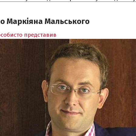
ро Маркіяна Мальського
особисто представив