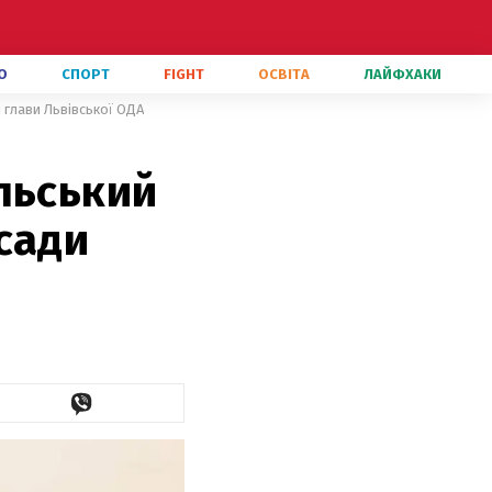
О
СПОРТ
FIGHT
ОСВІТА
ЛАЙФХАКИ
 глави Львівської ОДА
льський
сади