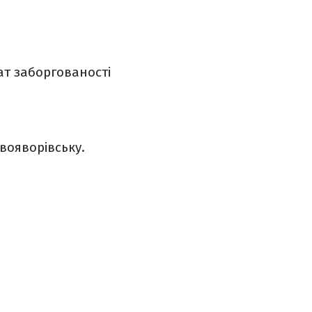
ат заборгованості
вояворівську.