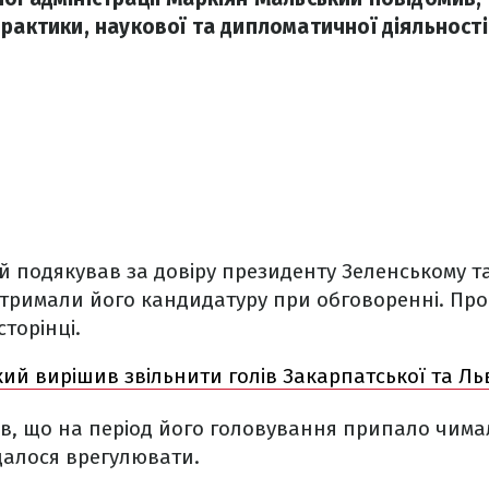
рактики, наукової та дипломатичної діяльності
й подякував за довіру президенту Зеленському 
дтримали його кандидатуру при обговоренні. Про
торінці.
ий вирішив звільнити голів Закарпатської та Ль
ив, що на період його головування припало чим
вдалося врегулювати.