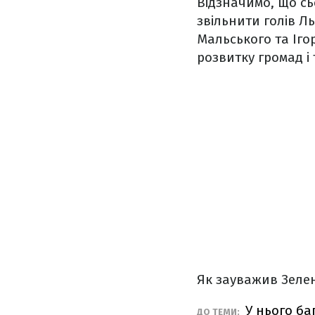
Відзначимо, що с
звільнити голів Л
Мальського та Іго
розвитку громад і 
Як зауважив Зелен
У нього ба
ДО ТЕМИ: