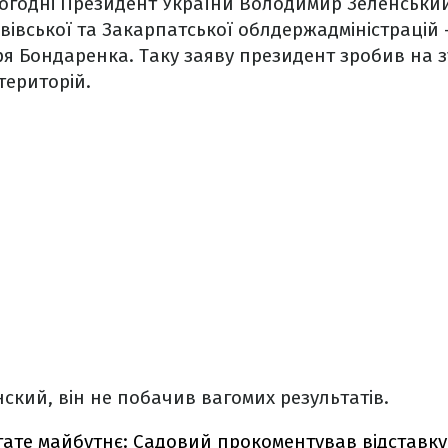
ьогодні Президент України Володимир Зеленськи
ьвівської та Закарпатської облдержадміністрацій
ря Бондаренка. Таку заяву президент зробив на з
територій.
ский, він не побачив вагомих результатів.
гате майбутнє: Садовий прокоментував відставку