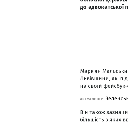
до адвокатської п
Маркіян Мальськи
Львівщини, які пі
на своїй фейсбук-с
Зеленськ
АКТУАЛЬНО:
Він також зазнач
більшість з яких 