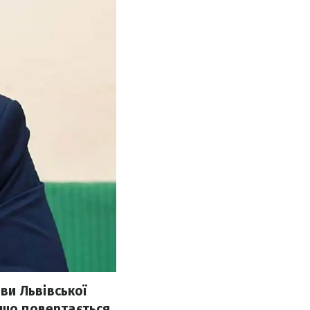
ви Львівської
 що повертається