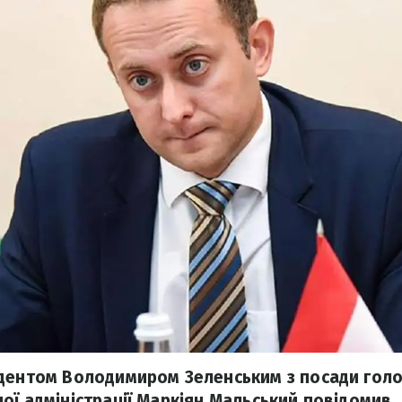
дентом Володимиром Зеленським з посади голо
ої адміністрації Маркіян Мальський повідомив,