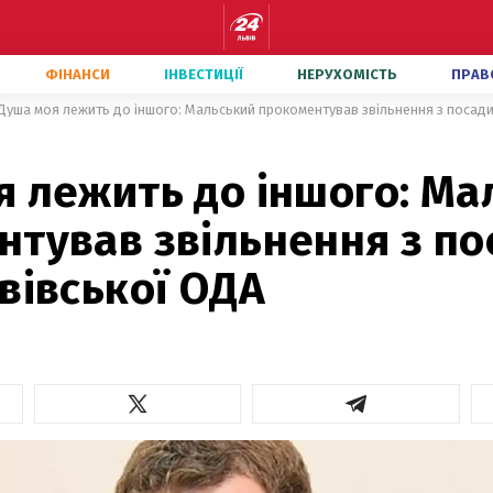
ФІНАНСИ
ІНВЕСТИЦІЇ
НЕРУХОМІСТЬ
ПРАВ
Душа моя лежить до іншого: Мальський прокоментував звільнення з посади
я лежить до іншого: Ма
нтував звільнення з по
вівської ОДА