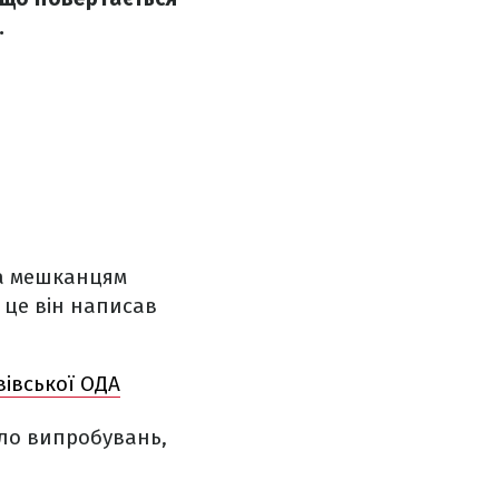
.
та мешканцям
 це він написав
вівської ОДА
ало випробувань,